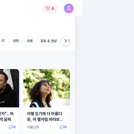
0
IT
과학
국제
포토 & 영상
지역
기타
장자"…머
이별 있기에 더 아름다
막 굴욕
운, 이 별처럼 바라보고
픈 것
0
서울신문
0