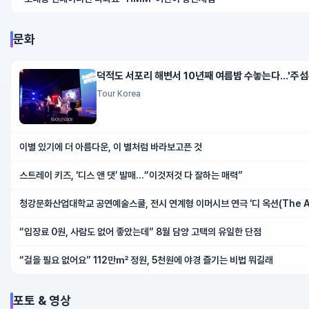
문화
덕적도 서포리 해변서 10년째 여름밤 수놓는다…'주섬주
Tour Korea
이별 있기에 더 아름다운, 이 별처럼 바라보고픈 것
스트레이 키즈, ‘디스 앤 댓’ 발매…“이것저것 다 잘하는 매력”
청강문화산업대학교 공연예술스쿨, 전시 연계형 이머시브 연극 ‘디 옥션(The Au
“입장료 0원, 사람도 없어 좋았는데” 8월 담양 고택의 유일한 단점
“걸을 필요 없어요” 112만㎡ 정원, 5천원에 야경 즐기는 비법 뭐길래
포토 & 영상