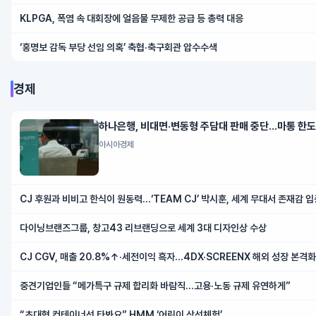
KLPGA, 폭염 속 대회장에 얼음물 무제한 공급 등 총력 대응
‘홍명보 감독 부당 선임 의혹’ 축협·축구회관 압수수색
경제
하나은행, 비대면·변동형 주담대 판매 중단…마통 한도
아시아경제
CJ 후원과 비비고 한식이 원동력…‘TEAM CJ’ 박시훈, 세계 무대서 존재감 입
다이닝브랜즈그룹, 창고43 리브랜딩으로 세계 3대 디자인상 수상
CJ CGV, 매출 20.8%↑·세전이익 흑자…4DX·SCREENX 해외 성장 본격화
중견기업인들 “메가특구 규제 합리화 바람직…고용·노동 규제 유연하게”
“초대형 컨테이너선 타봐요” HMM ‘어린이 상선체험’