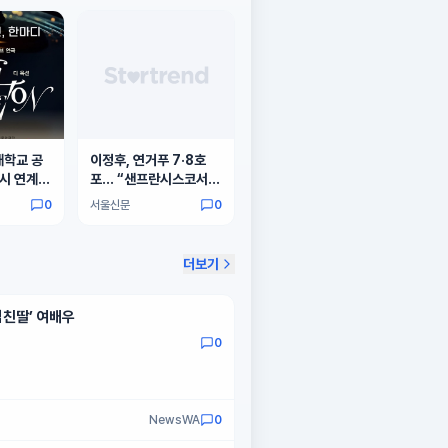
학교 공
이정후, 연거푸 7·8호
시 연계형
포… “샌프란시스코서
‘디 옥션
성공 거둘 것”
0
서울신문
0
on)’ 선보
더보기
엄친딸’ 여배우
0
NewsWA
0