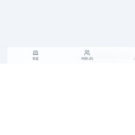
이용약관
개인정보처리방침
문의
고객센터
투표
커뮤니티
(주)고투엑스코리아 대표이사 : 김일신
사업자등록번호 : 737-87-02834
사업자정
통신판매업 신고번호 : 제 2024-서울서초-19
주소 : 서울특별시 서초구 효령로55길 19, 7층(서초동,
고객센터 : support@startrend.ai
고객센터 번호 : 070-4128-4220
Copyright ©고투엑스코리아. All rights rese