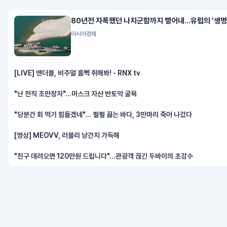
80년전 자폭했던 나치군함까지 뱉어내…유럽의 '생명
아시아경제
[LIVE] 앤더블, 비주얼 흠뻑 취해봐! - RNX tv
"난 전직 조만장자"…머스크 자산 반토막 굴욕
"당분간 회 먹기 힘들겠네"… 펄펄 끓는 바다, 3만마리 죽어 나갔다
[영상] MEOVV, 러블리 냥간지 가득해
"친구 데려오면 120만원 드립니다"…관광객 끊긴 두바이의 초강수