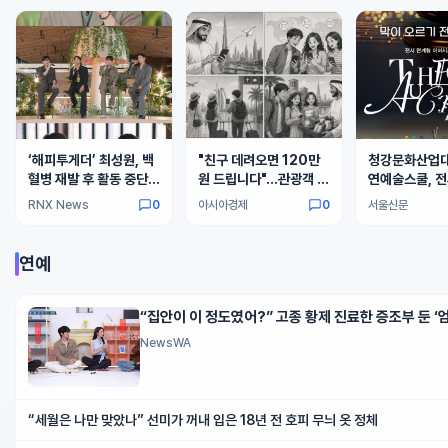
‘해피투게더’ 최성원, 백
"친구 데려오면 120만
청강문화산업대
혈병 재발 후 활동 중단
원 드립니다"…관광객 끊
연예술스쿨, 전
심경 고백! “제대로 서 있
긴 두바이의 초강수
이머시브 연극 
RNX News
0
아시아경제
0
서울신문
지도 못해. 매우 매우 고
(The Aucti
통스러웠다”
인다
연예
“집안이 이 정도였어?” 고종 황제 진료한 증조부 둔 ‘
NewsWA
“세월은 나만 맞았나” 선미가 꺼내 입은 18년 전 호피 무늬 옷 정체