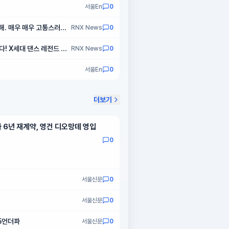
서울En
0
못해. 매우 매우 고통스러웠
RNX News
0
! X세대 댄스 레전드 총
RNX News
0
서울En
0
더보기
 6년 재계약, 영건 디오망데 영입
0
서울신문
0
서울신문
0
5언더파
서울신문
0