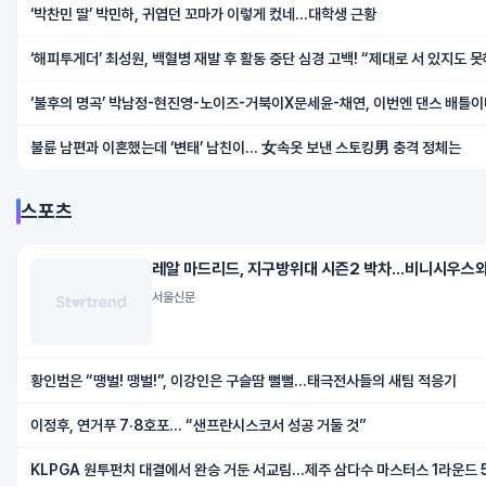
‘박찬민 딸’ 박민하, 귀엽던 꼬마가 이렇게 컸네…대학생 근황
‘해피투게더’ 최성원, 백혈병 재발 후 활동 중단 심경 고백! “제대로 서 있지도 
다”
‘불후의 명곡’ 박남정-현진영-노이즈-거북이X문세윤-채연, 이번엔 댄스 배틀이다
출동! 댄스 본능 깨운다!
불륜 남편과 이혼했는데 ‘변태’ 남친이… 女속옷 보낸 스토킹男 충격 정체는
스포츠
레알 마드리드, 지구방위대 시즌2 박차...비니시우스와
서울신문
황인범은 “땡벌! 땡벌!”, 이강인은 구슬땀 뻘뻘…태극전사들의 새팀 적응기
이정후, 연거푸 7·8호포… “샌프란시스코서 성공 거둘 것”
KLPGA 원투펀치 대결에서 완승 거둔 서교림…제주 삼다수 마스터스 1라운드 