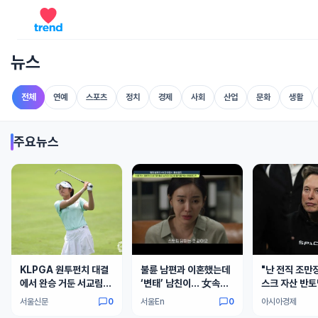
뉴스
전체
연예
스포츠
정치
경제
사회
산업
문화
생활
주요뉴스
KLPGA 원투펀치 대결
불륜 남편과 이혼했는데
"난 전직 조만
에서 완승 거둔 서교림…
‘변태’ 남친이… 女속옷
스크 자산 반토
제주 삼다수 마스터스 1
보낸 스토킹男 충격 정체
서울신문
0
서울En
0
아시아경제
라운드 5언더파
는