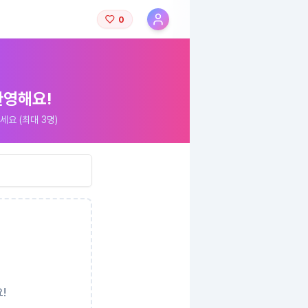
0
투표
투표 보상
환영해요!
요 (최대 3명)
13:10:33
남음
!