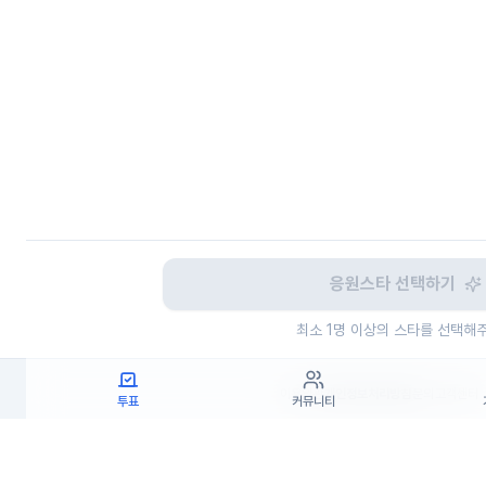
응원스타 선택하기
최소 1명 이상의 스타를 선택해
이용약관
개인정보처리방침
문의
고객센터
투표
커뮤니티
(주)고투엑스코리아 대표이사 : 김일신
사업자등록번호 : 737-87-02834
사업자정