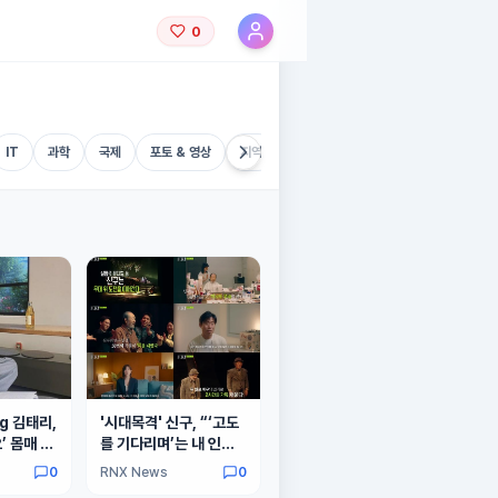
0
IT
과학
국제
포토 & 영상
지역
기타
g 김태리,
'시대목격' 신구, “‘고도
’ 몸매 비
를 기다리며’는 내 인생
극” 박근형과의 연기 호
0
RNX News
0
흡 만족! 전 회차 매진 기