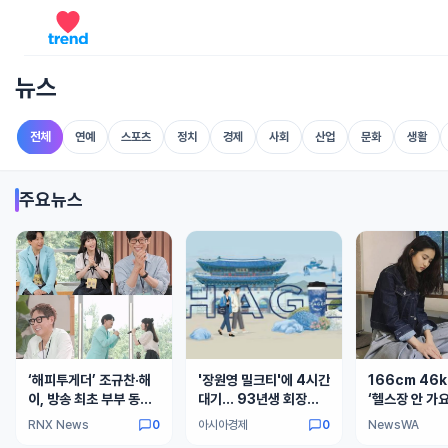
뉴스
전체
연예
스포츠
정치
경제
사회
산업
문화
생활
주요뉴스
‘해피투게더’ 조규찬·해
'장원영 밀크티'에 4시간
166cm 46k
이, 방송 최초 부부 동반
대기… 93년생 회장님
‘헬스장 안 가요
출격!
의 인생 역전
결 따로 있었다
RNX News
0
아시아경제
0
NewsWA