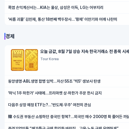
폭염 손익계산서는…KIA는 울상, 삼성은 이득, LG는 어부지리
‘씨름 괴물’ 김민재, 통산 18번째 백두장사…‘황제’ 이만기와 어깨 나란히
경제
오늘 금값, 8월 7일 상승 지속 한국거래소 전 종목 시
Tour Korea
동양생명·ABL생명 합병 임박...자산 55조 '빅5' 생보사 탄생
‘하닉 1주 하한가’ 사태에…프리마켓 상·하한가 주문 한시 금지
다음주 상장 예정 ETF는?…'반도체·우주' 여전히 관심
韓 수도권 부동산 쇼핑하던 중국인 항복?…외국인 매수 2000명 확 줄어든 까닭
중견기업인들 “메가특구 규제 합리화 바람직…고용·노동 규제 유연하게”