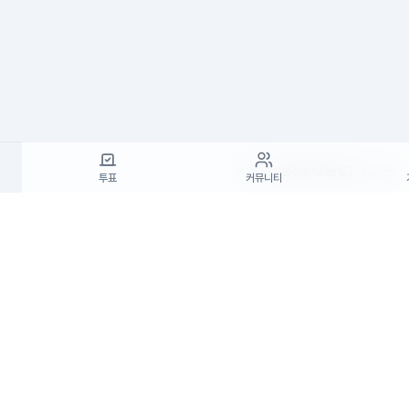
이용약관
개인정보처리방침
문의
고객센터
투표
커뮤니티
(주)고투엑스코리아 대표이사 : 김일신
사업자등록번호 : 737-87-02834
사업자정
통신판매업 신고번호 : 제 2024-서울서초-19
주소 : 서울특별시 서초구 효령로55길 19, 7층(서초동,
고객센터 : support@startrend.ai
고객센터 번호 : 070-4128-4220
Copyright ©고투엑스코리아. All rights rese