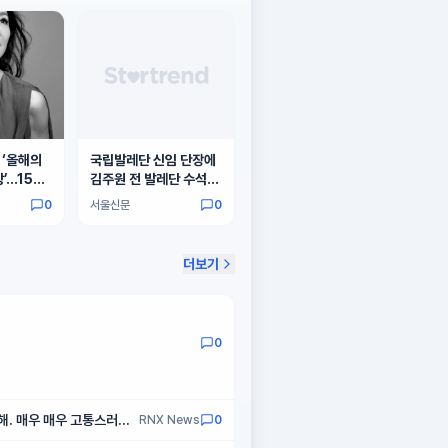
록 자부심
 ‘올해의
국립발레단 신임 단장에
’…15년
김주원 전 발레단 수석무
용수
0
서울신문
0
더보기
0
못해. 매우 매우 고통스러웠
RNX News
0