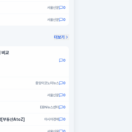
서울신문
0
서울신문
0
더보기
세 비교
0
중앙이코노미뉴스
0
서울신문
0
EBN뉴스센터
0
[부동산AtoZ]
아시아경제
0
서울신문
0