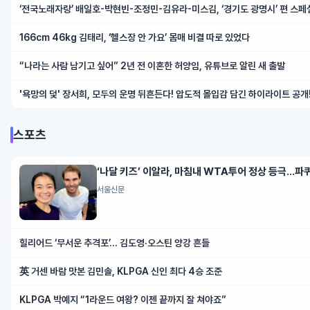
‘전국노래자랑’ 배일호-박현빈-조정민-김유라-미스김, ‘경기도 광명시’ 편 스페
166cm 46kg 김태리, ‘헬스장 안 가요’ 몸매 비결 따로 있었다
“나라는 사람 남기고 싶어” 2년 전 이혼한 허양임, 유튜브로 알린 새 출발
'욕망의 덫' 장서희, 모두의 운명 뒤흔든다! 압도적 몰입감 담긴 하이라이트 공개
스포츠
‘나달 키즈’ 이알라, 마침내 WTA투어 정상 등극…파
서울신문
힐리어드 ‘무서운 추격포’… 김도영·오스틴 양강 흔들
英 거센 바람 맛본 김민솔, KLPGA 신인 최다 4승 조준
KLPGA 박예지 “1라운드 여왕? 이젠 끝까지 잘 쳐야죠”