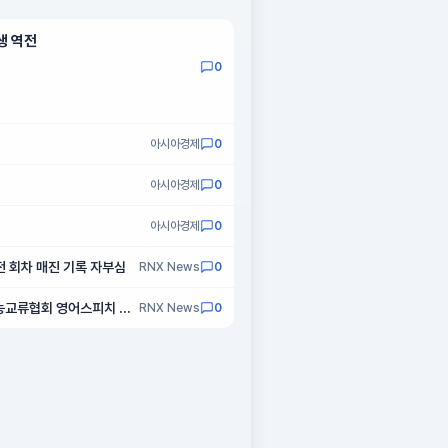
생 역전
0
아시아경제
0
아시아경제
0
아시아경제
0
 전 회차 매진 기록 자부심
RNX News
0
예능교류협회 영어스피치 부
RNX News
0