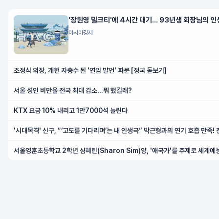
'장원영 밀크티'에 4시간 대기… 93년생 회장님의 인
아시아경제
조정식 의장, 개헌 자충수 된 '연임 발언' 파문 [정국 돋보기]
서울 성인 비만율 전국 최대 감소…뭐 했길래?
KTX 요금 10% 내리고 1만7000석 늘린다
'시대목격' 신구, “‘고도를 기다리며’는 내 인생극” 박근형과의 연기 호흡 만족!
서울영훈초등학교 2학년 심혜린(Sharon Sim)양, '애국가'를 주제로 세계
문 전체 “대상 수상”