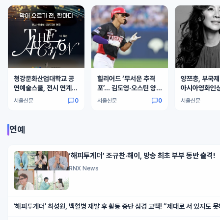
청강문화산업대학교 공
힐리어드 ‘무서운 추격
양쯔충, 부국제
연예술스쿨, 전시 연계형
포’… 김도영·오스틴 양강
아시아영화인상
이머시브 연극 ‘디 옥션
흔들
만에 부산 온다
서울신문
0
서울신문
0
서울신문
(The Auction)’ 선보
인다
연예
‘해피투게더’ 조규찬·해이, 방송 최초 부부 동반 출격!
RNX News
‘해피투게더’ 최성원, 백혈병 재발 후 활동 중단 심경 고백! “제대로 서 있지도 
다”