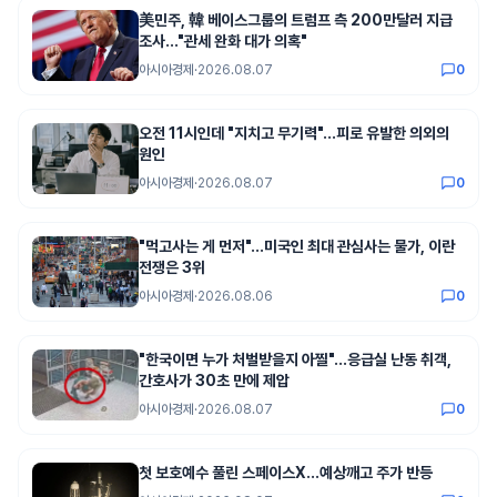
美민주, 韓 베이스그룹의 트럼프 측 200만달러 지급
조사…"관세 완화 대가 의혹"
아시아경제
·
2026.08.07
0
오전 11시인데 "지치고 무기력"…피로 유발한 의외의
원인
아시아경제
·
2026.08.07
0
"먹고사는 게 먼저"…미국인 최대 관심사는 물가, 이란
전쟁은 3위
아시아경제
·
2026.08.06
0
"한국이면 누가 처벌받을지 아찔"…응급실 난동 취객,
간호사가 30초 만에 제압
아시아경제
·
2026.08.07
0
첫 보호예수 풀린 스페이스X…예상깨고 주가 반등