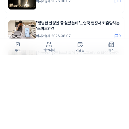
아시아경제
·
2026.08.07
0
"평범한 안경인 줄 알았는데"…영국 업장서 퇴출당하는
'스마트안경'
아시아경제
·
2026.08.07
0
투표
커뮤니티
기념일
뉴스
[뉴욕증시]샌디스크 실적 부진…호르무즈 협상 주목하
며 혼조세
아시아경제
·
2026.08.06
0
트럼프, '원정 출산' 금지 행정명령…출생시민권 제한 대
상 확대
아시아경제
·
2026.08.07
0
[포토] 핑크빛 에어 예배당서 열린 합동 웨딩
서울신문
·
2026.08.07
0