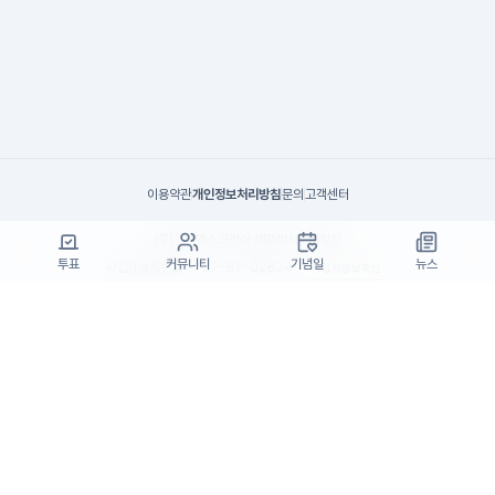
이용약관
개인정보처리방침
문의
고객센터
(주)고투엑스코리아 대표이사 : 김일신
투표
커뮤니티
기념일
뉴스
사업자등록번호 : 737-87-02834
사업자정보확인
통신판매업 신고번호 : 제 2024-서울서초-1990
주소 : 서울특별시 서초구 효령로55길 19, 7층(서초동, 패스트파이브)
고객센터 : support@startrend.ai
고객센터 번호 : 070-4128-4220
Copyright ©고투엑스코리아. All rights reserved.