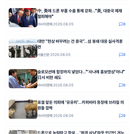
中, 美에 드론 부품 수출 통제 강화…"美, 대중국 제재
철회해야"
아시아경제
·
2026.08.05
0
대만 “현상 바꾸려는 건 중국”…섬 봉쇄 대응 실사격훈
련
서울신문
·
2026.08.05
0
슬로모션에 합장까지 넣었다…"'사나에 홍보영상'이냐"
日서 비판 쇄도
아시아경제
·
2026.08.05
0
표결 앞둔 의회에 '유유히'…카피바라 등장에 브라질 의
원들 깜짝
아시아경제
·
2026.08.06
0
드론으로 농락하고 학살… ‘원격 사냥’하듯 민간인 겨누