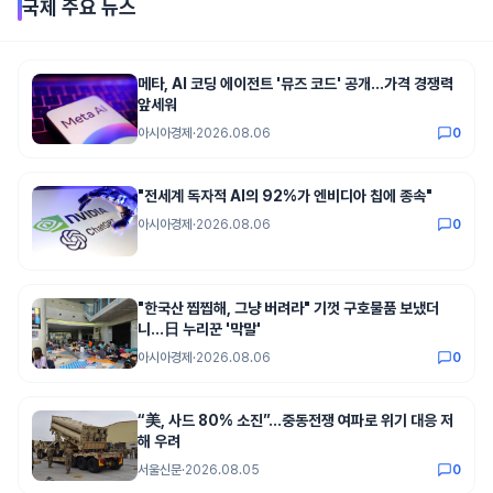
국제
주요 뉴스
메타, AI 코딩 에이전트 '뮤즈 코드' 공개…가격 경쟁력
앞세워
아시아경제
·
2026.08.06
0
"전세계 독자적 AI의 92%가 엔비디아 칩에 종속"
아시아경제
·
2026.08.06
0
"한국산 찝찝해, 그냥 버려라" 기껏 구호물품 보냈더
니…日 누리꾼 '막말'
아시아경제
·
2026.08.06
0
“美, 사드 80% 소진”...중동전쟁 여파로 위기 대응 저
해 우려
서울신문
·
2026.08.05
0