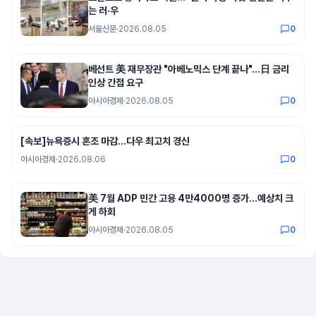
는 러·우
서울신문
·
2026.08.05
0
베선트 美 재무장관 "아베노믹스 단계 끝나"…日 금리
인상 간접 요구
아시아경제
·
2026.08.05
0
[속보]뉴욕증시 혼조 마감…다우 최고치 경신
아시아경제
·
2026.08.06
0
美 7월 ADP 민간 고용 4만4000명 증가…예상치 크
게 하회
아시아경제
·
2026.08.05
0