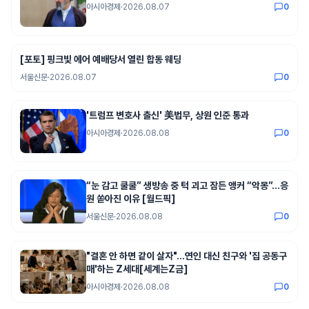
아시아경제
·
2026.08.07
0
[포토] 핑크빛 에어 예배당서 열린 합동 웨딩
서울신문
·
2026.08.07
0
'트럼프 변호사 출신' 美법무, 상원 인준 통과
아시아경제
·
2026.08.08
0
“눈 감고 쿨쿨” 생방송 중 턱 괴고 잠든 앵커 “악몽”…응
원 쏟아진 이유 [월드픽]
서울신문
·
2026.08.08
0
"결혼 안 하면 같이 살자"…연인 대신 친구와 '집 공동구
매'하는 Z세대[세계는Z금]
아시아경제
·
2026.08.08
0