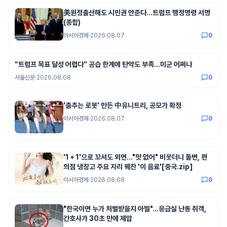
美원정출산해도 시민권 안준다…트럼프 행정명령 서명
(종합)
아시아경제
·
2026.08.07
0
“트럼프 목표 달성 어렵다” 공습 한계에 탄약도 부족…미군 어쩌나
서울신문
·
2026.08.08
0
'춤추는 로봇' 만든 中유니트리, 공모가 확정
아시아경제
·
2026.08.07
0
'1＋1'으로 꼬셔도 외면…"맛 없어" 비웃더니 돌변, 편
의점 냉장고 주요 자리 꿰찬 '이 음료'[중국.zip]
아시아경제
·
2026.08.08
0
"한국이면 누가 처벌받을지 아찔"…응급실 난동 취객,
간호사가 30초 만에 제압