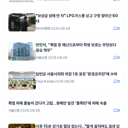
"보상금 성에 안 차" LPG가스통 싣고 구청 찾아간 60
대
아시아경제
·
2026.08.08
0
안민석, “폭염 등 재난으로부터 학생 보호는 무엇보다
중요 책무”
서울신문
·
2026.08.08
0
임만균 서울시의회 의장 1호 표창 '환경공무관'에 수여
Tour Korea
·
2026.08.08
0
폭염 피해 물놀이 갔다가 고립…동해안 덮친 ‘물폭탄’에 피해 속출
서울신문
·
2026.08.08
0
식후 15분 걷기로 혈당 잡는다…"짧게 움직여도 효과 있