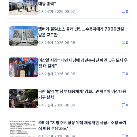
대응 총력”
아시아경제
·
2026.08.07
0
햄버거·불닭소스 몰래 반입…수용자에게 7000만원
받은 교도관
아시아경제
·
2026.08.08
0
이상일 시장 “내년 다낭에 청년봉사단 파견…두 도시 우
정 더 깊게”
아시아경제
·
2026.08.08
0
극한 폭염 '범정부 대응체계' 강화…관계부처 비상대응
기구 설치
아시아경제
·
2026.08.08
0
추미애 "지방주도 성장 위해 재정개편 시급…소방 국가
직 비용 부담 과도"
아시아경제
·
2026.08.08
0