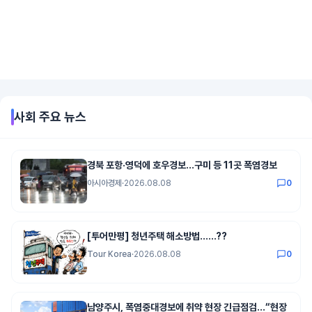
사회
주요 뉴스
경북 포항·영덕에 호우경보…구미 등 11곳 폭염경보
아시아경제
·
2026.08.08
0
[투어만평] 청년주택 해소방법......??
Tour Korea
·
2026.08.08
0
남양주시, 폭염중대경보에 취약 현장 긴급점검…“현장