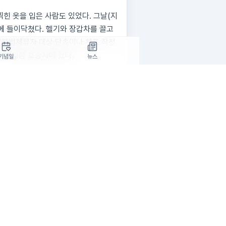
찍힌 옷을 입은 사람도 있었다. 그날(지
장에 들이닥쳤다. 헬기와 장갑차를 끌고
 ‘불법체류자 대상 단속이나 체포 작전
3~4시쯤 호송차에 탔다.”
기념일
뉴스
가둘 것이란 생각은 하지 못했다. 구금시
 요원들이 간단한 조사를 했는데 이때 서
”
. (ICE 요원들이) 수갑과 쇠사슬을
지고 허리에 쇠사슬이 감기고 나서야 상
당한 분들도 있었다. 이후 호송차에 올
너머로 철조망이 있는 시설이 보였을