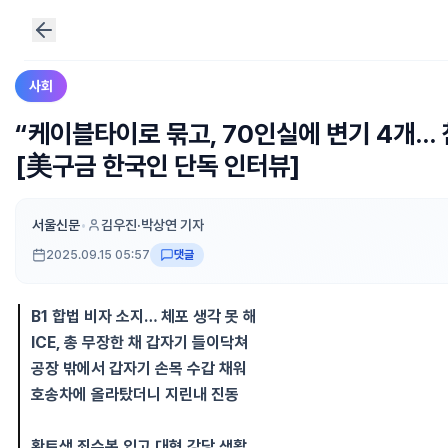
사회
“케이블타이로 묶고, 70인실에 변기 4개… 
[美구금 한국인 단독 인터뷰]
서울신문
•
김우진·박상연 기자
2025.09.15 05:57
댓글
B1 합법 비자 소지… 체포 생각 못 해
ICE, 총 무장한 채 갑자기 들이닥쳐
공장 밖에서 갑자기 손목 수갑 채워
호송차에 올라탔더니 지린내 진동
황토색 죄수복 입고 대형 강당 생활