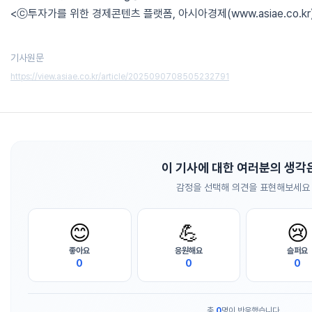
<ⓒ투자가를 위한 경제콘텐츠 플랫폼, 아시아경제(www.asiae.co.k
기사원문
https://view.asiae.co.kr/article/2025090708505232791
이 기사에 대한 여러분의 생각
감정을 선택해 의견을 표현해보세요
😊
💪
😢
좋아요
응원해요
슬퍼요
0
0
0
총
0
명이 반응했습니다