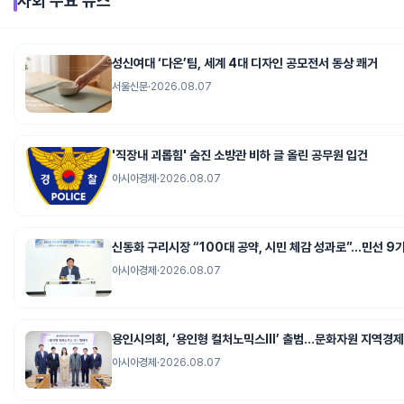
사회
주요 뉴스
성신여대 ‘다온’팀, 세계 4대 디자인 공모전서 동상 쾌거
서울신문
·
2026.08.07
'직장내 괴롭힘' 숨진 소방관 비하 글 올린 공무원 입건
아시아경제
·
2026.08.07
신동화 구리시장 “100대 공약, 시민 체감 성과로”…민선 9
아시아경제
·
2026.08.07
용인시의회, ‘용인형 컬처노믹스Ⅲ’ 출범…문화자원 지역경
아시아경제
·
2026.08.07