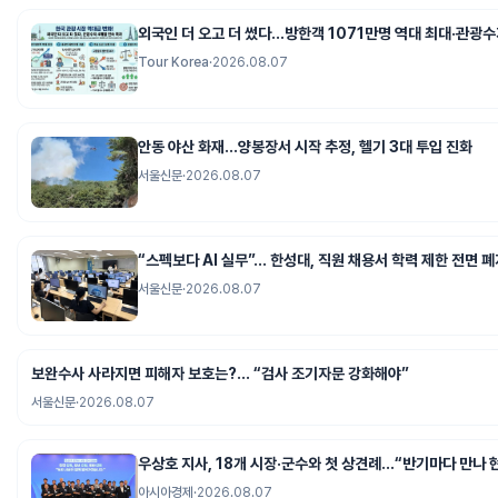
외국인 더 오고 더 썼다…방한객 1071만명 역대 최대·관광수
Tour Korea
·
2026.08.07
안동 야산 화재…양봉장서 시작 추정, 헬기 3대 투입 진화
서울신문
·
2026.08.07
“스펙보다 AI 실무”… 한성대, 직원 채용서 학력 제한 전면 폐
서울신문
·
2026.08.07
보완수사 사라지면 피해자 보호는?… “검사 조기자문 강화해야”
서울신문
·
2026.08.07
우상호 지사, 18개 시장·군수와 첫 상견례…“반기마다 만나 
아시아경제
·
2026.08.07