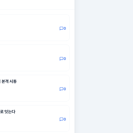
0
0
기 본격 시동
0
제로 잇는다
0