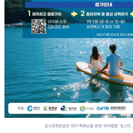
호수문화관광권 레저 특화상품 운영 '레저캠핑' 포스터