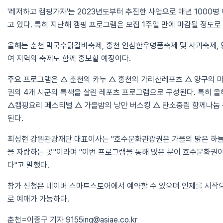
'레저하고 캠핑가자'는 2023년도부터 추진한 사업으로 매년 1000
고 있다. 특히 지난해 캠핑 프로그램은 모집 1주일 만에 마감될 정도로
올해는 춘천 막국수닭갈비축제, 홍천 인삼한우명품축제 및 사과축제,
여 지역의 축제도 함께 홍보할 예정이다.
주요 프로그램은 △ 춘천의 카누 △ 홍천의 가리산레포츠 △ 양구의 
권의 4개 시군의 특색을 살린 레포츠 프로그램으로 구성된다. 특히 
△캠핑요리 페스티벌 △ 가을밤의 낭만 버스킹 △ 탄소중립 함께나눔
된다.
최성현 강원관광재단 대표이사는 "호수문화관광권은 가을의 맑은 하늘
을 자랑하는 곳"이라며 "이번 프로그램을 통해 많은 분이 호수문화권
다"고 말했다.
참가 신청은 네이버 스마트스토어에서 예약할 수 있으며 인제를 시작으
로 예매가 가능하다.
춘천=이종구 기자 9155ing@asiae.co.kr