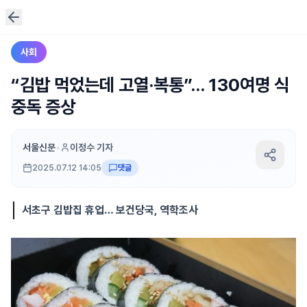
사회
“김밥 먹었는데 고열·복통”… 130여명 식
중독 증상
서울신문
•
이정수 기자
2025.07.12 14:05
댓글
서초구 김밥집 휴업… 보건당국, 역학조사