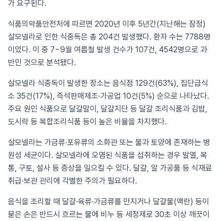
가 요구된다.
식품의약품안전처에 따르면 2020년 이후 5년간(지난해는 잠정)
살모넬라로 인한 식중독은 총 204건 발생했다. 환자 수는 7788명
이었다. 이 중 7~9월 여름철 발생 건수가 107건, 4542명으로 과
반인 것으로 분석됐다.
살모넬라 식중독이 발생한 장소는 음식점 129건(63%), 집단급식
소 35건(17%), 즉석판매제조·가공업 10건(5%) 순으로 나타났다.
주요 원인 식품으로 달걀말이, 달걀지단 등 달걀 조리식품과 김밥,
도시락 등 복합조리식품 등이 높은 비율을 차지했다.
살모넬라는 가금류·포유류의 소화관 또는 물과 토양에 존재하는 병
원성 세균이다. 살모넬라에 오염된 식품을 섭취하는 경우 발열, 복
통, 구토, 설사 등 증상을 일으킬 수 있다. 달걀, 알 가공품 등 식재료
취급·보관 관리에 각별한 주의가 필요하다.
음식을 조리할 때 달걀·육류·가금류를 만지거나 달걀물(액란) 등이
묻은 손은 반드시 흐르는 물에 비누 등 세정제로 30초 이상 깨끗이