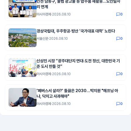
인천 남동구, 불법 광고물 등 압수품 재활용…노인일자
리 연계
아시아경제
·
2026.08.10
0
경상국립대, 우주항공·방산 ‘국가대표 대학’ 노린다
서울신문
·
2026.08.10
0
신상진 시장 “광주대단지 연대·도전 정신, 대한민국 기
준 도시 만들 것”
아시아경제
·
2026.08.10
0
'폐버스서 살라?' 들끓은 2030…박지원 "해프닝 아
냐, 닥치고 사과해야"
아시아경제
·
2026.08.10
0