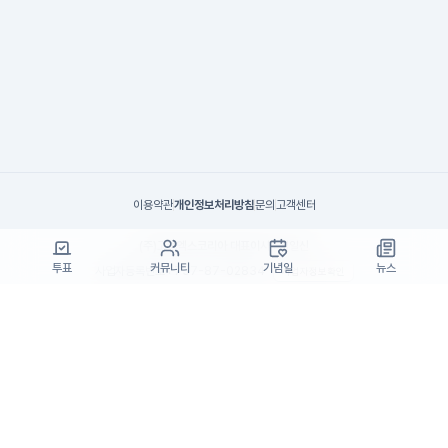
이용약관
개인정보처리방침
문의
고객센터
(주)고투엑스코리아 대표이사 : 김일신
투표
커뮤니티
기념일
뉴스
사업자등록번호 : 737-87-02834
사업자정보확인
통신판매업 신고번호 : 제 2024-서울서초-1990
주소 : 서울특별시 서초구 효령로55길 19, 7층(서초동, 패스트파이브)
고객센터 : support@startrend.ai
고객센터 번호 : 070-4128-4220
Copyright ©고투엑스코리아. All rights reserved.