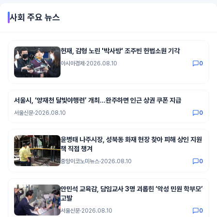
사회
주요 뉴스
헌재, 감형 노린 '박사방' 조주빈 헌법소원 기각
아시아경제
·
2026.08.10
0
서울시, ‘양재천 달빛야행런’ 개최…완주하면 인근 상권 쿠폰 지급
서울신문
·
2026.08.10
0
윤병태 나주시장, 성북동 화재 현장 찾아 피해 상인 지원
책 직접 챙겨
중앙이코노미뉴스
·
2026.08.10
0
안민석 교육감, 담임교사 3명 괴롭힌 ‘악성 민원 학부모’
고발
서울신문
·
2026.08.10
0