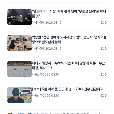
"알츠하이머 시장, 치매 환자 넘어 '무증상 단계'로 확대
될 것"
아시아경제
·
2026.08.10
0
박승원 "청년 참여가 도시재생의 힘"…광명시, 업사이클
링으로 원도심에 활력
아시아경제
·
2026.08.10
0
다대포 해상서 고무보트 타던 10대 강풍에 표류…부산
해경, 무사 구조
서울신문
·
2026.08.10
0
[속보] 5살 여아 몸 곳곳에 멍… 20대 친부 긴급체포
서울신문
·
2026.08.10
0