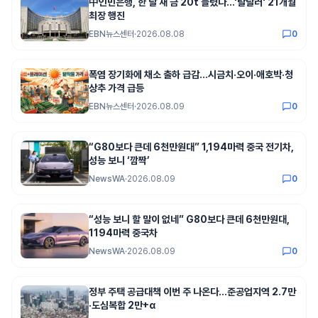
中인민은행, 한 달 새 금 20t 늘렸다…'탈달러' 21개월
최장 행진
EBN뉴스센터
·
2026.08.08
0
폭염 장기화에 채소 출하 급감…시금치·오이·애호박·청
상추 가격 급등
EBN뉴스센터
·
2026.08.09
0
“G80보다 큰데 6천만원대” 1,194마력 중국 전기차,
성능 보니 ‘깜짝’
NewsWA
·
2026.08.09
0
“성능 보니 할 말이 없네” G80보다 큰데 6천만원대,
1194마력 중국차
NewsWA
·
2026.08.09
0
정부 주택 공급대책 이번 주 나온다…준공업지역 2.7만
·도심복합 2만+α