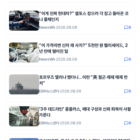
“이게 진짜 현대차?” 셀토스 잡으러 각 잡고 돌아온 코
나 풀체인지
NewsWA
·
2026.08.08
0
“이 가격이면 신차 왜 사지?” 5천만 원 팰리세이드, 2
년 만에 벌어진 일
NewsWA
·
2026.08.09
0
호르무즈 열리나 했더니…이란 “美 철군·제재 해제 먼
저”
EBN뉴스센터
·
2026.08.09
0
'3주 데드라인' 홈플러스, 매대 구성과 신뢰 회복이 사활
가른다
EBN뉴스센터
·
2026.08.09
0