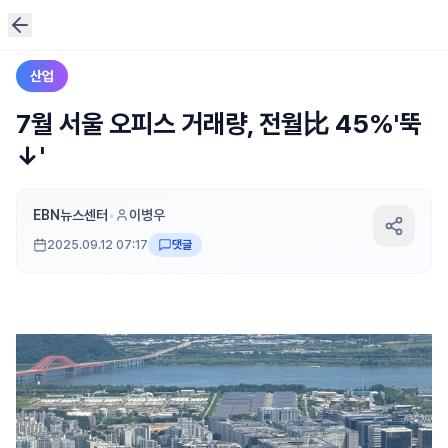
산업
7월 서울 오피스 거래량, 전월比 45%'뚝
↓'
EBN뉴스센터
•
이병우
2025.09.12 07:17
댓글