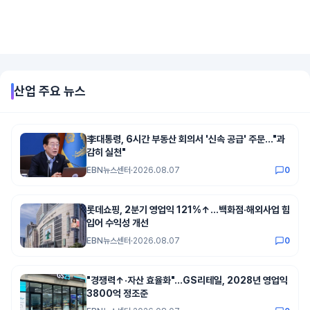
산업
주요 뉴스
李대통령, 6시간 부동산 회의서 '신속 공급' 주문…"과
감히 실천"
EBN뉴스센터
·
2026.08.07
0
롯데쇼핑, 2분기 영업익 121%↑...백화점·해외사업 힘
입어 수익성 개선
EBN뉴스센터
·
2026.08.07
0
"경쟁력↑·자산 효율화"...GS리테일, 2028년 영업익
3800억 정조준