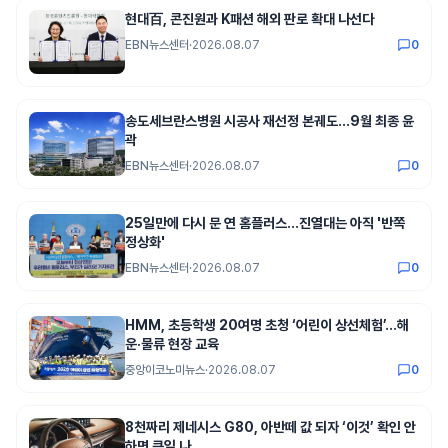
현대百, 콘진원과 K패션 해외 판로 확대 나선다
EBN뉴스센터
·
2026.08.07
0
송도세브란스병원 시공사 재선정 본궤도…9월 최종 윤
곽
EBN뉴스센터
·
2026.08.07
0
25일만에 다시 문 연 홈플러스…진열대는 아직 '반쪽
정상화'
EBN뉴스센터
·
2026.08.07
0
HMM, 초등학생 20여명 초청 ‘어린이 상선체험’...해
운·물류 현장 교육
중앙이코노미뉴스
·
2026.08.07
0
8천짜리 제네시스 G80, 아반떼 값 되자 ‘이것’ 확인 안
하면 큰일 나