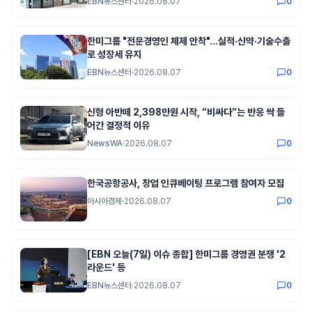
EBN뉴스센터
·
2026.08.07
0
한미그룹 "전문경영인 체제 안착"…실적·신약·기술수출
로 성장세 유지
EBN뉴스센터
·
2026.08.07
0
신형 아반떼 2,398만원 시작, “비싸다”는 반응 싹 들
어간 결정적 이유
NewsWA
·
2026.08.07
0
한국공항공사, 창업 인큐베이팅 프로그램 참여자 모집
아시아경제
·
2026.08.07
0
[EBN 오늘(7일) 이슈 종합] 한미그룹 경영권 분쟁 '2
라운드' 등
EBN뉴스센터
·
2026.08.07
0