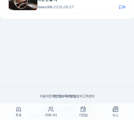
NewsWA
·
2026.08.07
0
이용약관
개인정보처리방침
문의
고객센터
(주)고투엑스코리아 대표이사 : 김일신
투표
커뮤니티
기념일
뉴스
사업자등록번호 : 737-87-02834
사업자정보확인
통신판매업 신고번호 : 제 2024-서울서초-1990
주소 : 서울특별시 서초구 효령로55길 19, 7층(서초동, 패스트파이브)