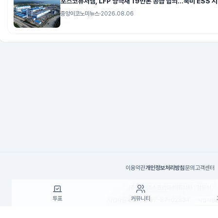
포스코퓨처엠, LFP 양극재 19만톤 공급 합의...북미 ESS 
중앙이코노미뉴스
·
2026.08.06
이용약관
개인정보처리방침
문의
고객센터
(주)고투엑스코리아 대표이사 : 김일신
투표
커뮤니티
사업자등록번호 : 737-87-02834
사업자정
통신판매업 신고번호 : 제 2024-서울서초-19