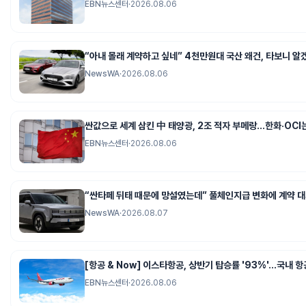
EBN뉴스센터
·
2026.08.06
“아내 몰래 계약하고 싶네” 4천만원대 국산 왜건, 타보니 알
NewsWA
·
2026.08.06
싼값으로 세계 삼킨 中 태양광, 2조 적자 부메랑…한화·OCI
EBN뉴스센터
·
2026.08.06
“싼타페 뒤태 때문에 망설였는데” 풀체인지급 변화에 계약 
NewsWA
·
2026.08.07
[항공 & Now] 이스타항공, 상반기 탑승률 '93%'…국내 항
EBN뉴스센터
·
2026.08.06