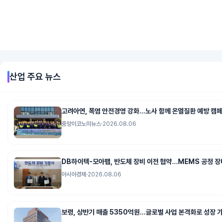
산업
주요 뉴스
고려아연, 폭염 안전경영 강화…노사 함께 온열질환 예방 캠
중앙이코노미뉴스
·
2026.08.06
DB하이텍-모아팹, 반도체 장비 이전 협약…MEMS 공정 장
아시아경제
·
2026.08.06
보령, 상반기 매출 5350억원…글로벌 사업 본격화로 성장 