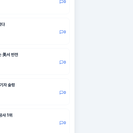
0
겠다
0
는 美서 반전
0
대기자 술렁
0
공사 1위
0