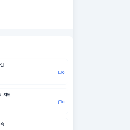
페인
0
비 지원
0
가속