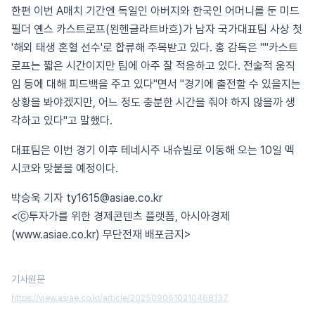
한편 이번 A매치 기간엔 독일인 아버지와 한국인 어머니를 둔 미드
필더 옌스 카스트로프(묀헨글라트바흐)가 남자 국가대표팀 사상 첫
'해외 태생 혼혈 선수'로 합류해 주목받고 있다. 홍 감독은 ""카스트
로프는 짧은 시간이지만 팀에 아주 잘 적응하고 있다. 전술적 움직
임 등에 대해 피드백을 주고 있다"면서 "경기에 출전할 수 있을지는
상황을 봐야겠지만, 어느 정도 충분한 시간을 줘야 하지 않을까 생
각하고 있다"고 말했다.
대표팀은 이번 경기 이후 테네시주 내슈빌로 이동해 오는 10일 멕
시코와 맞붙을 예정이다.
박승욱 기자 ty1615@asiae.co.kr
<ⓒ투자가를 위한 경제콘텐츠 플랫폼, 아시아경제
(www.asiae.co.kr) 무단전재 배포금지>
기사원문
https://view.asiae.co.kr/article/2025090610210468137