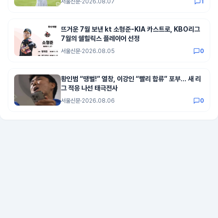
서울신문
·
2026.08.07
1
뜨거운 7월 보낸 kt 소형준-KIA 카스트로, KBO리그
7월의 쉘힐릭스 플레이어 선정
서울신문
·
2026.08.05
0
황인범 “땡벌!” 열창, 이강인 “빨리 합류” 포부… 새 리
그 적응 나선 태극전사
서울신문
·
2026.08.06
0