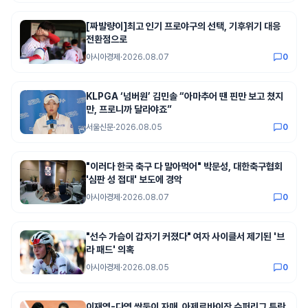
[짜발량이]최고 인기 프로야구의 선택, 기후위기 대응
전환점으로
아시아경제
·
2026.08.07
0
KLPGA ‘넘버원’ 김민솔 “아마추어 땐 핀만 보고 쳤지
만, 프로니까 달라야죠”
서울신문
·
2026.08.05
0
"이러다 한국 축구 다 말아먹어" 박문성, 대한축구협회
'심판 성 접대' 보도에 경악
아시아경제
·
2026.08.07
0
"선수 가슴이 갑자기 커졌다" 여자 사이클서 제기된 '브
라 패드' 의혹
아시아경제
·
2026.08.05
0
이재영-다영 쌍둥이 자매, 아제르바이잔 슈퍼리그 투란