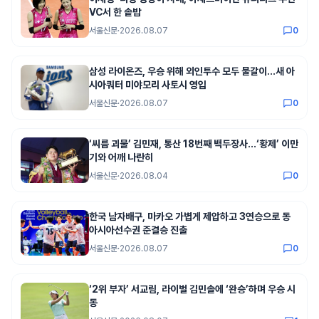
VC서 한 솥밥
서울신문
·
2026.08.07
0
삼성 라이온즈, 우승 위해 외인투수 모두 물갈이...새 아
시아쿼터 미야모리 사토시 영입
서울신문
·
2026.08.07
0
‘씨름 괴물’ 김민재, 통산 18번째 백두장사…‘황제’ 이만
기와 어깨 나란히
서울신문
·
2026.08.04
0
한국 남자배구, 마카오 가볍게 제압하고 3연승으로 동
아시아선수권 준결승 진출
서울신문
·
2026.08.07
0
‘2위 부자’ 서교림, 라이벌 김민솔에 ‘완승’하며 우승 시
동