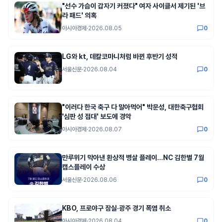
"선수 가슴이 갑자기 커졌다" 여자 사이클서 제기된 '브
라 패드' 의혹
아시아경제
·
2026.08.05
0
LG와 kt, 데칼코마니처럼 바뀐 후반기 성적
서울신문
·
2026.08.04
0
"이러다 한국 축구 다 말아먹어" 박문성, 대한축구협회
'심판 성 접대' 보도에 경악
아시아경제
·
2026.08.07
0
만루위기 막아낸 환상적 병살 플레이...NC 김한별 7월
캡스플레이 수상
서울신문
·
2026.08.06
0
KBO, 프로야구 잠실·광주 경기 폭염 취소
아시아경제
·
2026.08.04
0