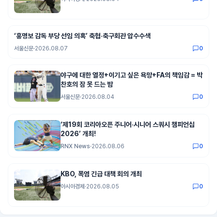
‘홍명보 감독 부당 선임 의혹’ 축협·축구회관 압수수색
서울신문
·
2026.08.07
0
야구에 대한 열정+이기고 싶은 욕망+FA의 책임감 = 박
찬호의 잠 못 드는 밤
서울신문
·
2026.08.04
0
‘제19회 코리아오픈 주니어·시니어 스쿼시 챔피언십
2026’ 개최!
RNX News
·
2026.08.06
0
KBO, 폭염 긴급 대책 회의 개최
아시아경제
·
2026.08.05
0