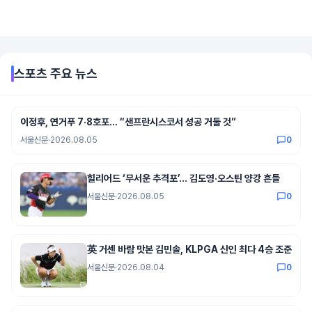
스포츠
주요 뉴스
이정후, 연거푸 7·8호포… “샌프란시스코서 성공 거둘 것”
서울신문
·
2026.08.05
0
힐리어드 ‘무서운 추격포’… 김도영·오스틴 양강 흔들
서울신문
·
2026.08.05
0
英 거센 바람 맛본 김민솔, KLPGA 신인 최다 4승 조준
서울신문
·
2026.08.04
0