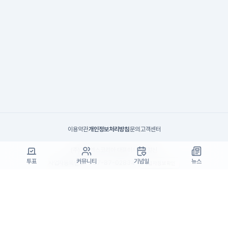
이용약관
개인정보처리방침
문의
고객센터
(주)고투엑스코리아 대표이사 : 김일신
투표
커뮤니티
기념일
뉴스
사업자등록번호 : 737-87-02834
사업자정보확인
통신판매업 신고번호 : 제 2024-서울서초-1990
주소 : 서울특별시 서초구 효령로55길 19, 7층(서초동, 패스트파이브)
고객센터 : support@startrend.ai
고객센터 번호 : 070-4128-4220
Copyright ©고투엑스코리아. All rights reserved.