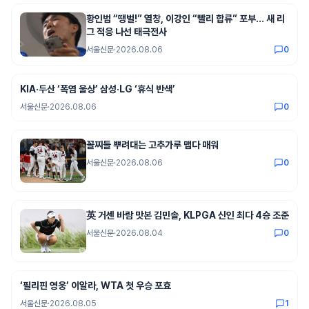
황인범 “땡벌!” 열창, 이강인 “빨리 합류” 포부… 새 리
그 적응 나선 태극전사
서울신문
·
2026.08.06
0
KIA·두산 ‘폭염 울상’ 삼성·LG ‘휴식 반색’
서울신문
·
2026.08.06
0
꼴찌들 뿌려대는 고추가루 맵다 매워
서울신문
·
2026.08.06
0
英 거센 바람 맛본 김민솔, KLPGA 신인 최다 4승 조준
서울신문
·
2026.08.04
0
‘필리핀 영웅’ 이알라, WTA 첫 우승 포효
서울신문
·
2026.08.05
1