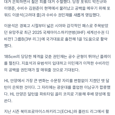
대거 은퇴하면서 젊은 피를 대거 수혈했다. 당장 포워드 박진규와
이영준, 수비수 김원준이 현역에서 물러났고 공백을 메우기 위해 포
워드 이윤석(고려대 졸)과 수비수 권민재를 새롭게 영입했다.
이윤석은 경복고 시절부터 넓은 시야와 감각적인 패스로 주목받았
던 유망주로 최근 2025 국제아이스하키연맹(IIHF) 세계선수권 디
비전1 그룹B(3부 리그)에 국가대표로 출전해 1골 1도움으로 활약
했다.
185㎝의 당당한 체격을 갖춘 권민재는 공수 균형이 뛰어난 플레이
를 펼친다. 지효석과 유범석이 입대하고 이민재가 이적한 수비라인
의 공백을 권민재가 잘 매워줄 것으로 기대된다.
HL 안양에서 가장 큰 변화는 수문장 자리를 변함없이 지켰던 맷 달
턴이 은퇴한 것이다. 그 자리에는 광운대를 졸업한 이남규가 합류했
다. HL 안양은 달턴을 파트타임 골리 코치로 기용해 후배 양성에 힘
쓴다.
지난 시즌 북미프로아이스하키리그(ECHL)와 폴란드 리그에서 활