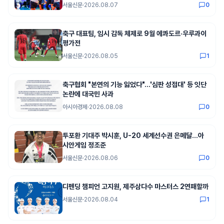
서울신문
·
2026.08.07
0
축구 대표팀, 임시 감독 체제로 9월 에콰도르·우루과이
평가전
서울신문
·
2026.08.05
1
축구협회 "본연의 기능 잃었다"…'심판 성접대' 등 잇단
논란에 대국민 사과
아시아경제
·
2026.08.08
0
투포환 기대주 박시훈, U-20 세계선수권 은메달…아
시안게임 정조준
서울신문
·
2026.08.06
0
디펜딩 챔피언 고지원, 제주삼다수 마스터스 2연패할까
서울신문
·
2026.08.04
1