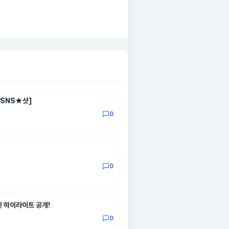
[SNS★샷]
0
0
긴 하이라이트 공개!
0