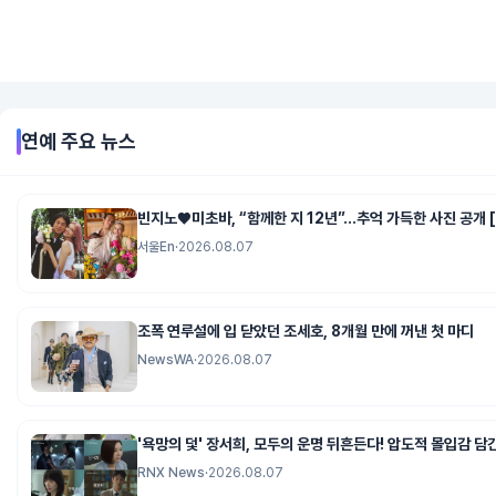
연예
주요 뉴스
빈지노♥미초바, “함께한 지 12년”…추억 가득한 사진 공개 
서울En
·
2026.08.07
조폭 연루설에 입 닫았던 조세호, 8개월 만에 꺼낸 첫 마디
NewsWA
·
2026.08.07
'욕망의 덫' 장서희, 모두의 운명 뒤흔든다! 압도적 몰입감 담
RNX News
·
2026.08.07