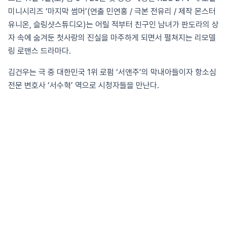
미니시리즈 ‘마지막 썸머’(연출 민연홍 / 극본 전유리 / 제작 몬스터
유니온, 슬링샷스튜디오)는 어릴 적부터 친구인 남녀가 판도라의 상
자 속에 숨겨둔 첫사랑의 진실을 마주하게 되면서 펼쳐지는 리모델
링 로맨스 드라마다.
김건우는 극 중 대한민국 1위 로펌 ‘서앤주’의 막내아들이자 항소심
전문 변호사 ‘서수혁’ 역으로 시청자들을 만난다.