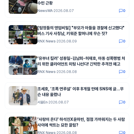
수민 근황
NewsWA
·
2026.08.07
0
[탐정들의 영업비밀] "부모가 아들을 경찰에 신고했다"
버스 기사 사칭남, 키워준 할머니에 무슨 짓?
RNX News
·
2026.08.09
0
'유부녀 킬러' 성동일-김남희-허재호, 아동 성폭행범 처
리 위한 클라이언트 미팅 나선다! 긴박한 추격전 예고
RNX News
·
2026.08.08
0
조세호, ‘조폭 연루설’ 이후 8개월 만에 SNS에 글…무
슨 내용 올렸나
서울En
·
2026.08.07
0
'사랑이 온다' 하석진X윤하빈, 점점 가까워지는 두 사람
사이에 싹트는 묘한 끌림?
RNX News
·
2026.08.08
0