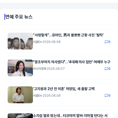
연예
주요 뉴스
“사랑할게”…유아인, 男과 볼뽀뽀 근황 사진 ‘발칵’
서울En
·
2026.08.08
0
"증조부까지 의사였다"…'4대째 의사 집안' 여배우 누구
아시아경제
·
2026.08.07
0
‘고지용과 2년 전 이혼’ 허양임, 새 출발 고백
서울En
·
2026.08.08
0
소지섭 딸로 떴는데…타코야끼 알바·지하철 탄다는 서