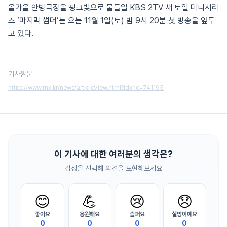
올가을 안방극장을 핑크빛으로 물들일 KBS 2TV 새 토일 미니시리
즈 ‘마지막 썸머’는 오는 11월 1일(토) 밤 9시 20분 첫 방송을 앞두
고 있다.
기사원문
https://www.rnx.kr/news/articleView.html?idxno=741195
이 기사에 대한 여러분의 생각은?
감정을 선택해 의견을 표현해보세요
😊
💪
😢
😞
좋아요
응원해요
슬퍼요
실망이에요
0
0
0
0