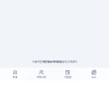
이용약관
개인정보처리방침
문의
고객센터
(주)고투엑스코리아 대표이사 : 김일신
투표
커뮤니티
기념일
뉴스
사업자등록번호 : 737-87-02834
사업자정보확인
통신판매업 신고번호 : 제 2024-서울서초-1990
주소 : 서울특별시 서초구 효령로55길 19, 7층(서초동, 패스트파이브)
고객센터 : support@startrend.ai
고객센터 번호 : 070-4128-4220
Copyright ©고투엑스코리아. All rights reserved.