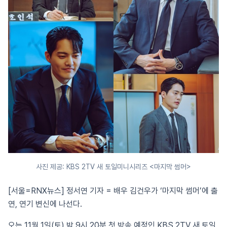
사진 제공: KBS 2TV 새 토일미니시리즈 <마지막 썸머>
[서울=RNX뉴스] 정서연 기자 = 배우 김건우가 ‘마지막 썸머’에 출
연, 연기 변신에 나선다.
오는 11월 1일(토) 밤 9시 20분 첫 방송 예정인 KBS 2TV 새 토일