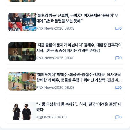
‘불후의 명곡’ 신효범, 금비X지이X문세윤 ‘문북이’ 무
대에 “故 터틀맨을 보는 듯해”
RNX News
·
2026.08.08
0
‘지금 불륜이 문제가 아닙니다’ 김혜수, 대환장 잔혹극의
시작...혼돈 속 중심 지키는 강력한 존재감
RNX News
·
2026.08.08
0
‘해피투게더’ 박해수-최성원-임철수-박재윤, 생사고락
함께한 네 배우, 뭉클한 우정과 뛰어난 가창력! 찐친 4인
방이 선사한 ‘감동 하모니’!
RNX News
·
2026.08.08
0
“가뭄 극심한데 물 축제?”…하하, 결국 ‘어려운 결정’ 내
렸다
서울En
·
2026.08.08
0