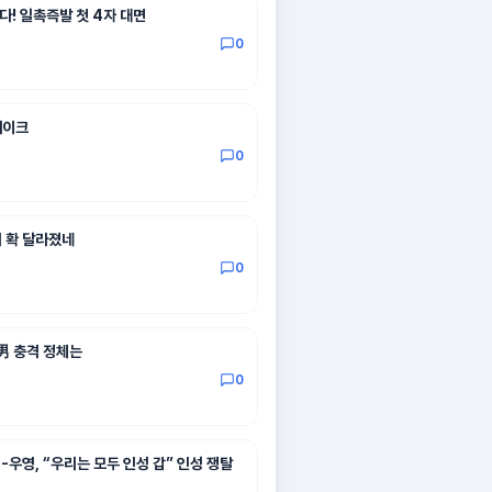
! 일촉즉발 첫 4자 대면
0
메이크
0
기 확 달라졌네
0
男 충격 정체는
0
우영, “우리는 모두 인성 갑” 인성 쟁탈