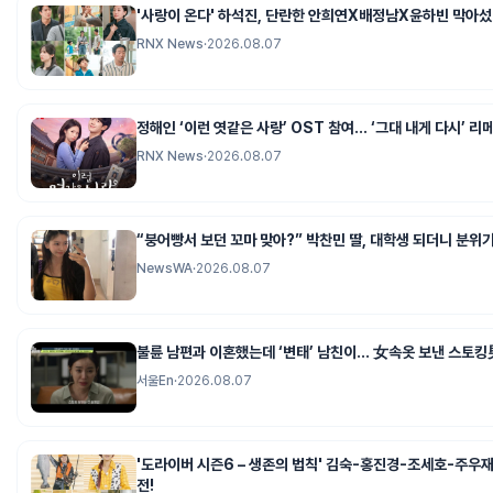
'사랑이 온다' 하석진, 단란한 안희연X배정남X윤하빈 막아섰다
RNX News
·
2026.08.07
정해인 ‘이런 엿같은 사랑’ OST 참여… ‘그대 내게 다시’ 리
RNX News
·
2026.08.07
“붕어빵서 보던 꼬마 맞아?” 박찬민 딸, 대학생 되더니 분위
NewsWA
·
2026.08.07
불륜 남편과 이혼했는데 ‘변태’ 남친이… 女속옷 보낸 스토킹
서울En
·
2026.08.07
'도라이버 시즌6 – 생존의 법칙' 김숙-홍진경-조세호-주우재-
전!