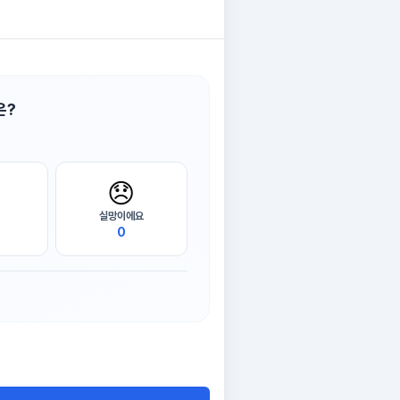
은?
😞
실망이에요
0