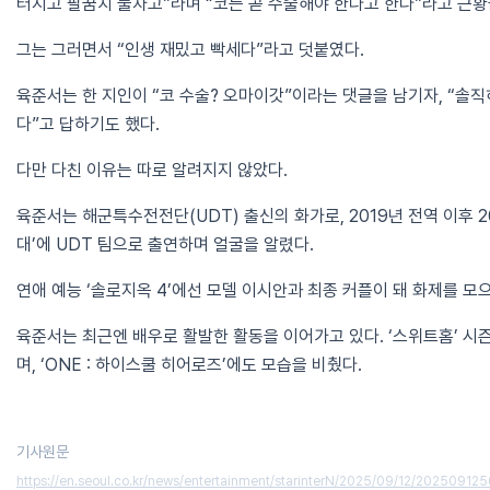
터지고 팔꿈치 물차고”라며 “코는 곧 수술해야 한다고 한다”라고 근황
그는 그러면서 “인생 재밌고 빡세다”라고 덧붙였다.
육준서는 한 지인이 “코 수술? 오마이갓”이라는 댓글을 남기자, “솔
다”고 답하기도 했다.
다만 다친 이유는 따로 알려지지 않았다.
육준서는 해군특수전전단(UDT) 출신의 화가로, 2019년 전역 이후 
대’에 UDT 팀으로 출연하며 얼굴을 알렸다.
연애 예능 ‘솔로지옥 4’에선 모델 이시안과 최종 커플이 돼 화제를 모
육준서는 최근엔 배우로 활발한 활동을 이어가고 있다. ‘스위트홈’ 시
며, ‘ONE : 하이스쿨 히어로즈’에도 모습을 비췄다.
기사원문
https://en.seoul.co.kr/news/entertainment/starinterN/2025/09/12/2025091