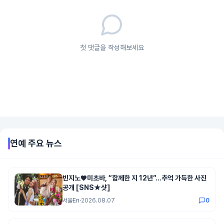
첫 댓글을 작성해보세요
연예
주요 뉴스
빈지노♥미초바, “함께한 지 12년”…추억 가득한 사진
공개 [SNS★샷]
서울En
·
2026.08.07
0