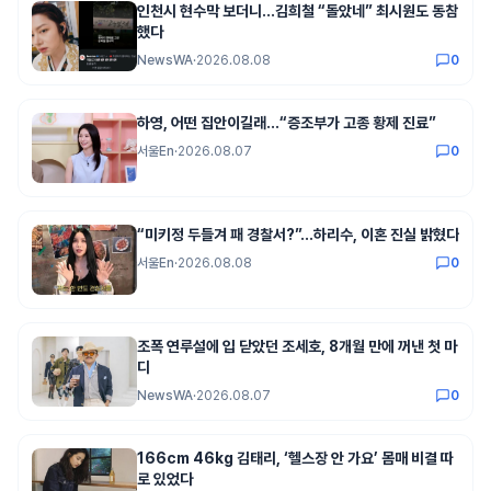
인천시 현수막 보더니…김희철 “돌았네” 최시원도 동참
했다
NewsWA
·
2026.08.08
0
하영, 어떤 집안이길래…“증조부가 고종 황제 진료”
서울En
·
2026.08.07
0
“미키정 두들겨 패 경찰서?”…하리수, 이혼 진실 밝혔다
서울En
·
2026.08.08
0
조폭 연루설에 입 닫았던 조세호, 8개월 만에 꺼낸 첫 마
디
NewsWA
·
2026.08.07
0
166cm 46kg 김태리, ‘헬스장 안 가요’ 몸매 비결 따
로 있었다