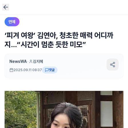
연예
‘피겨 여왕’ 김연아, 청초한 매력 어디까
지...“시간이 멈춘 듯한 미모”
NewsWA
•
김지혜
2025.09.11 08:37
댓글