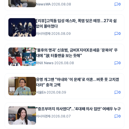
NewsWA
·
2026.08.08
0
[리뷰]고척돔 입성 에스파, 폭염 잊은 떼창…27곡 쉼
없이 몰아쳤다
아시아경제
·
2026.08.09
0
‘불후의 명곡’ 신효범, 금비X지이X문세윤 ‘문북이’ 무
대에 “故 터틀맨을 보는 듯해”
RNX News
·
2026.08.08
0
유명 개그맨 “아내와 ‘이 문제’로 이혼…버릇 못 고치겠
더라” 충격 고백
서울En
·
2026.08.09
0
"증조부까지 의사였다"…'4대째 의사 집안' 여배우 누구
아시아경제
·
2026.08.07
0