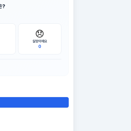
은?
😞
실망이에요
0