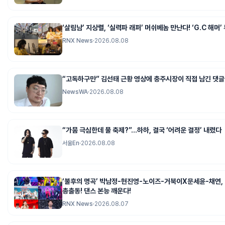
‘살림남’ 지상렬, ‘실력파 래퍼’ 머쉬베놈 만난다! ‘G.C 해머
RNX News
·
2026.08.08
“고독하구만” 김선태 근황 영상에 충주시장이 직접 남긴 댓글
NewsWA
·
2026.08.08
“가뭄 극심한데 물 축제?”…하하, 결국 ‘어려운 결정’ 내렸다
서울En
·
2026.08.08
‘불후의 명곡’ 박남정-현진영-노이즈-거북이X문세윤-채연, 
총출동! 댄스 본능 깨운다!
RNX News
·
2026.08.07