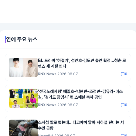
연예
주요 뉴스
BL 드라마 ‘하절기’, 성인호·김도민 출연 확정…청춘 로
맨스 새 계절 연다
RNX News
·
2026.08.07
0
‘전국노래자랑’ 배일호-박현빈-조정민-김유라-미스
김, ‘경기도 광명시’ 편 스페셜 축하 공연
RNX News
·
2026.08.07
0
소지섭 딸로 떴는데…타코야끼 알바·지하철 탄다는 서
수민 근황
NewsWA
·
2026.08.07
0