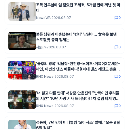
조폭 연루설에 입 닫았던 조세호, 8개월 만에 꺼낸 첫 마
디
NewsWA
·
2026.08.07
0
불륜 남편과 이혼했는데 ‘변태’ 남친이… 女속옷 보낸
스토킹男 충격 정체는
서울En
·
2026.08.07
0
‘불후의 명곡’ 박남정-현진영-노이즈-거북이X문세윤-
채연, 이번엔 댄스 배틀이다! X세대 댄스 레전드 총출
동! 댄스 본능 깨운다!
RNX News
·
2026.08.07
0
‘너 말고 다른 연애’ 서강준·안은진의 “반짝이던 우리들
의 시간” 10년 사랑 서사 드러났다! 1차 설렘 티저 영상
공개!
RNX News
·
2026.08.07
0
정동하, 7년 만에 미니앨범 ‘오아시스’ 발매. “오는 9월
6일 컴백”