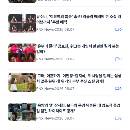
유수비, '이창명의 특송' 출격! 러블리 매력에 한 소절 라
이브까지 '무한 매력
RNX News
·
2026.08.07
0
'유부녀 킬러' 공효진, 워크숍 게임서 살벌한 킬러 본능
발휘?
RNX News
·
2026.08.07
0
'그래, 이혼하자' 이민정-김지석, 두 사람을 감싸는 심상
치 않은 분위기! 위기의 부부 투샷 스틸 공개!
RNX News
·
2026.08.07
0
'욕망의 덫' 장서희, 모두의 운명 뒤흔든다! 압도적 몰입
감 담긴 하이라이트 공개!
RNX News
·
2026.08.07
0