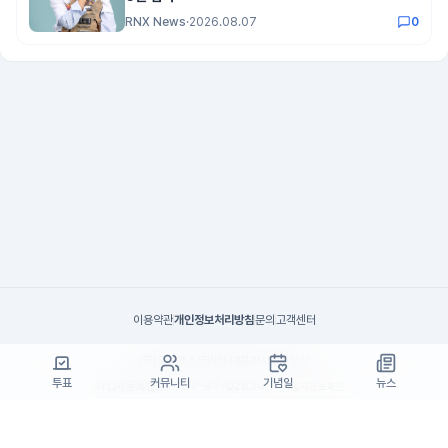
RNX News
·
2026.08.07
0
이용약관
개인정보처리방침
문의
고객센터
(주)고투엑스코리아 대표이사 : 김일신
투표
커뮤니티
기념일
뉴스
사업자등록번호 : 737-87-02834
사업자정보확인
통신판매업 신고번호 : 제 2024-서울서초-1990
주소 : 서울특별시 서초구 효령로55길 19, 7층(서초동, 패스트파이브)