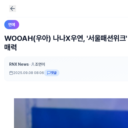
연예
WOOAH(우아) 나나X우연, '서울패션위크
매력
RNX News
•
조연이
2025.09.08 08:06
댓글