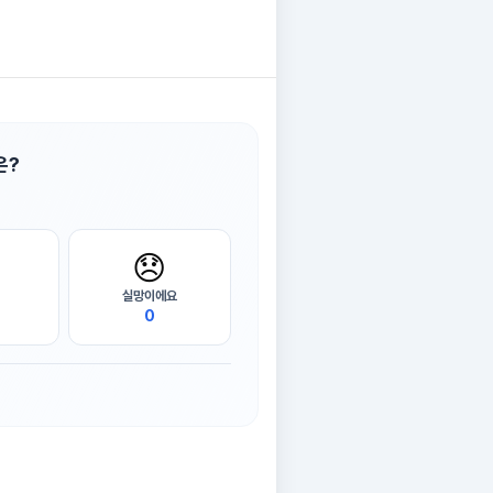
은?
😞
실망이에요
0