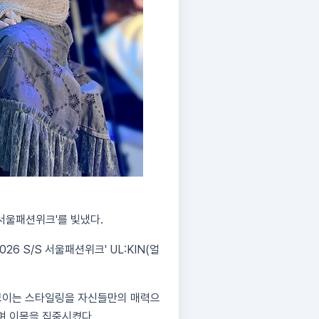
'서울패션위크'를 빛냈다.
6 S/S 서울패션위크' UL:KIN(얼
돋보이는 스타일링을 자신들만의 매력으
며 이목을 집중시켰다.