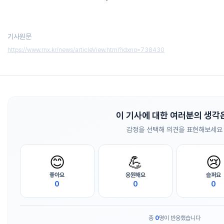
기사원문
https://www.rnx.kr/news/articleView.html?idxno=738430
이 기사에 대한 여러분의 생각
감정을 선택해 의견을 표현해보세요
😊
💪
😢
좋아요
응원해요
슬퍼요
0
0
0
총
0
명이 반응했습니다