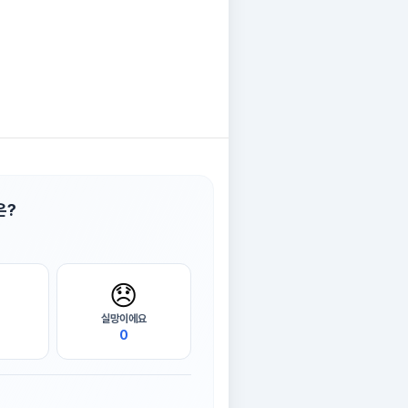
은?
😞
실망이에요
0