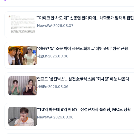
“마이크 안 차도 돼” 신동엽 한마디에…대학로가 발칵 뒤집힌
NewsWA
·
2026.08.07
‘정웅인 딸’ 소윤 이어 세윤도 화제…‘데뷔 준비’ 깜짝 근황
서울En
·
2026.08.06
연프도 ‘삼전닉스’…삼전女♥닉스男 ‘회사팅’ 예능 나온다
서울En
·
2026.08.06
“10억 버는데 9억 써요?” 삼성전자식 플러팅, MC도 당황
NewsWA
·
2026.08.06