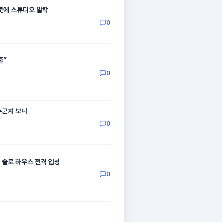
 붓에 스튜디오 발칵
0
줄”
0
누군지 보니
0
개! 솔로 하우스 전격 입성
0