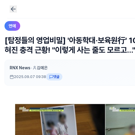
연예
[탐정들의 영업비밀] '아동학대·보육원行' 10
혀진 충격 근황! "이렇게 사는 줄도 모르고...
RNX News
•
김예은
2025.09.07 09:38
댓글