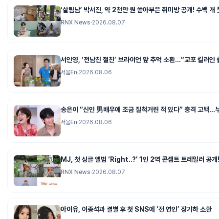
‘살림남’ 박서진, 약 2천만 원 쏟아부은 취미방 공개! 수백 개
RNX News
·
2026.08.07
서인영, ‘전남친 절친’ 브라이언 앞 추억 소환…“교포 킬러인 
서울En
·
2026.08.06
송은이 “신인 男배우에 조금 질척거린 적 있다” 충격 고백…
서울En
·
2026.08.06
MJ, 첫 싱글 앨범 ‘Right..?’ 1인 2역 콘셉트 트레일러 공
RNX News
·
2026.08.07
아이유, 이종석과 결별 후 첫 SNS에 ‘전 연인’ 장기하 소환