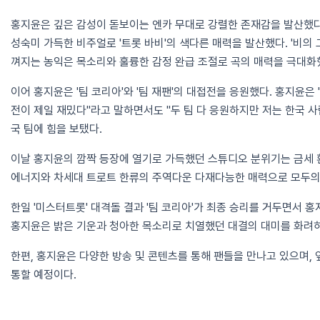
홍지윤은 깊은 감성이 돋보이는 엔카 무대로 강렬한 존재감을 발산했다
성숙미 가득한 비주얼로 '트롯 바비'의 색다른 매력을 발산했다. '비의
껴지는 농익은 목소리와 훌륭한 감정 완급 조절로 곡의 매력을 극대화
이어 홍지윤은 '팀 코리아'와 '팀 재팬'의 대접전을 응원했다. 홍지윤은
전이 제일 재밌다"라고 말하면서도 "두 팀 다 응원하지만 저는 한국 
국 팀에 힘을 보탰다.
이날 홍지윤의 깜짝 등장에 열기로 가득했던 스튜디오 분위기는 금세 
에너지와 차세대 트로트 한류의 주역다운 다재다능한 매력으로 모두의
한일 '미스터트롯' 대격돌 결과 '팀 코리아'가 최종 승리를 거두면서 홍
홍지윤은 밝은 기운과 청아한 목소리로 치열했던 대결의 대미를 화려
한편, 홍지윤은 다양한 방송 및 콘텐츠를 통해 팬들을 만나고 있으며,
통할 예정이다.