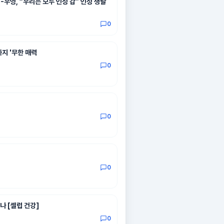
우영, “우리는 모두 인성 갑” 인성 쟁탈
0
까지 '무한 매력
0
0
0
봤나 [셀럽 건강]
0