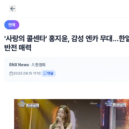
연예
'사랑의 콜센타' 홍지윤, 감성 엔카 무대…한
반전 매력
RNX News
•
한경희
2025.08.15 11:10
댓글