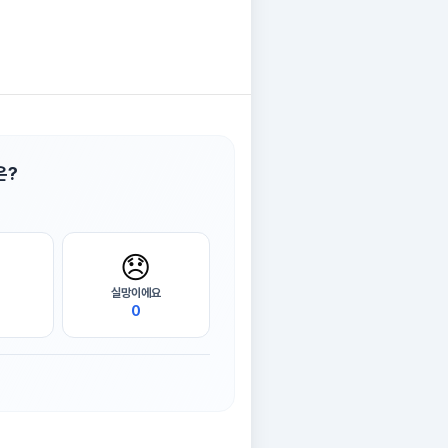
은?
😞
실망이에요
0