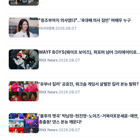
"증조부까지 의사였다"…'4대째 의사 집안' 여배우 누구
아시아경제
·
2026.08.07
WAYF BOYS(웨이프 보이즈), 퍼포머 넘어 크리에이터로
RNX News
·
2026.08.07
'유부녀 킬러' 공효진, 워크숍 게임서 살벌한 킬러 본능 발휘?
RNX News
·
2026.08.07
‘불후의 명곡’ 박남정-현진영-노이즈-거북이X문세윤-채연, 
총출동! 댄스 본능 깨운다!
RNX News
·
2026.08.07