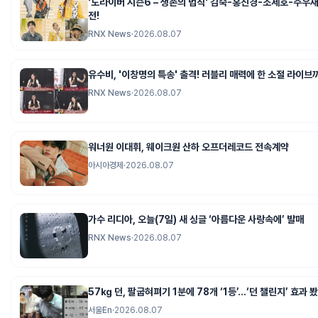
'도라이버 시즌6 – 생존의 법칙' 김숙-홍진경-조세호-주우재-
전!
RNX News
·
2026.08.07
유수비, '이창명의 특송' 출격! 러블리 매력에 한 소절 라이브
RNX News
·
2026.08.07
워너원 이대휘, 웨이크원 산하 오프더레코드 전속계약
아시아경제
·
2026.08.07
가수 리디아, 오늘(7일) 새 싱글 ‘아름다운 사랑속에’ 발매
RNX News
·
2026.08.07
57㎏ 던, 팔굽혀펴기 1분에 78개 ‘1등’…‘던 챌린지’ 효과 
서울En
·
2026.08.07