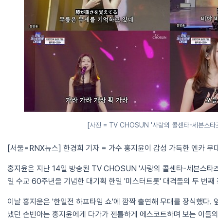
[사진 = TV CHOSUN '사랑의 콜센타-세븐스타즈
[서울=RNX뉴스] 한경희 기자 = 가수 홍지윤이 감성 가득한 엔카 무
홍지윤은 지난 14일 방송된 TV CHOSUN '사랑의 콜센타-세븐스타즈
일 수교 60주년을 기념한 대기획 한일 '미스터트롯' 대격돌의 두 번째
이날 홍지윤은 '한일전 하프타임 쇼'에 깜짝 출연해 무대를 장식했다.
냈던 손빈아는 홍지윤에게 다가가 젠틀하게 에스코트하며 보는 이들의