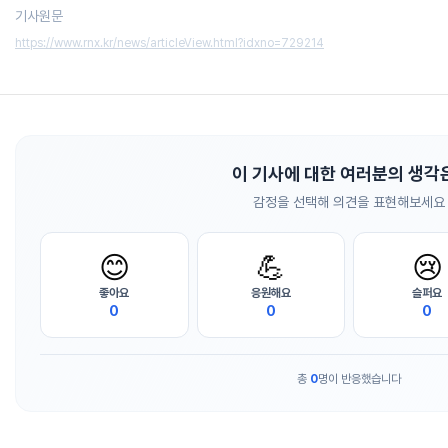
기사원문
https://www.rnx.kr/news/articleView.html?idxno=729214
이 기사에 대한 여러분의 생각
감정을 선택해 의견을 표현해보세요
😊
💪
😢
좋아요
응원해요
슬퍼요
0
0
0
총
0
명이 반응했습니다