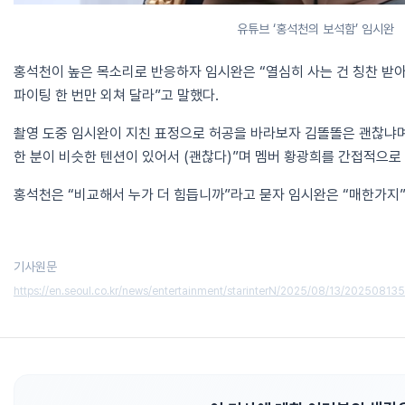
유튜브 ‘홍석천의 보석함’ 임시완
홍석천이 높은 목소리로 반응하자 임시완은 “열심히 사는 건 칭찬 받아
파이팅 한 번만 외쳐 달라”고 말했다.
촬영 도중 임시완이 지친 표정으로 허공을 바라보자 김똘똘은 괜찮냐며
한 분이 비슷한 텐션이 있어서 (괜찮다)”며 멤버 황광희를 간접적으로
홍석천은 “비교해서 누가 더 힘듭니까”라고 묻자 임시완은 “매한가지
기사원문
https://en.seoul.co.kr/news/entertainment/starinterN/2025/08/13/2025081