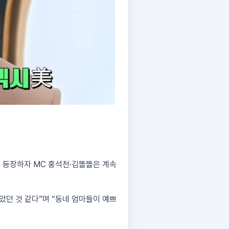
이 등장하자 MC 홍석천·김똘똘은 계속
았던 것 같다”며 “동네 엄마들이 예쁘