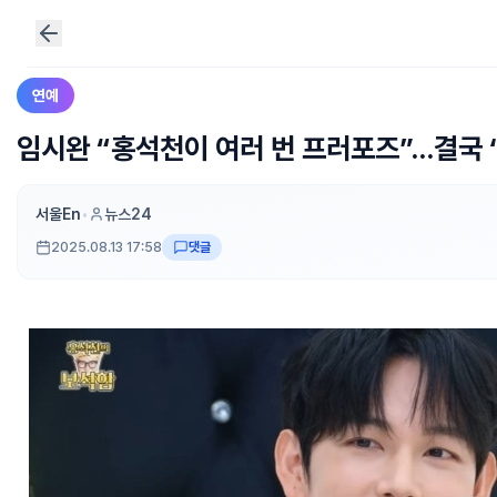
연예
임시완 “홍석천이 여러 번 프러포즈”…결국 ‘
서울En
•
뉴스24
2025.08.13 17:58
댓글