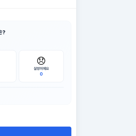
은?
😞
실망이에요
0