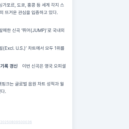
싱가포르, 도쿄, 홍콩 등 세계 각지 스
의 뜨거운 관심을 입증하고 있다.
발매한 신곡 ‘뛰어(JUMP)’로 국내외
xcl. U.S.)’ 차트에서 모두 1위를
 기록 경신
이번 신곡은 영국 오피셜
랙핑크는 글로벌 음원 차트 성적과 월
다.
/09/20250809500036