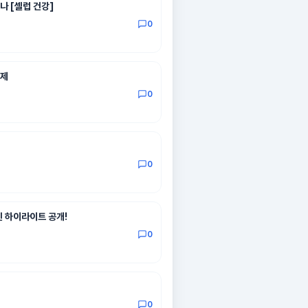
봤나 [셀럽 건강]
0
화제
0
0
긴 하이라이트 공개!
0
0