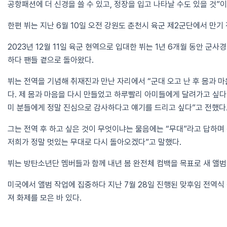
공항패션에 더 신경을 쓸 수 있고, 정장을 입고 나타날 수도 있을 것”
한편 뷔는 지난 6월 10일 오전 강원도 춘천시 육군 제2군단에서 만기
2023년 12월 11일 육군 현역으로 입대한 뷔는 1년 6개월 동안 군
하다 팬들 곁으로 돌아왔다.
뷔는 전역을 기념해 취재진과 만난 자리에서 “군대 오고 난 후 몸과 
다. 제 몸과 마음을 다시 만들었고 하루빨리 아미들에게 달려가고 싶다
미 분들에게 정말 진심으로 감사하다고 얘기를 드리고 싶다”고 전했다
그는 전역 후 하고 싶은 것이 무엇이냐는 물음에는 “무대”라고 답하며
저희가 정말 멋있는 무대로 다시 돌아오겠다”고 말했다.
뷔는 방탄소년단 멤버들과 함께 내년 봄 완전체 컴백을 목표로 새 앨범
미국에서 앨범 작업에 집중하다 지난 7월 28일 진행된 맞후임 전역식
져 화제를 모은 바 있다.