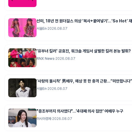
선미, 18년 전 원더걸스 의상 ‘복사+붙여넣기’…‘So Hot’ 
서울En
·
2026.08.07
'유부녀 킬러' 공효진, 워크숍 게임서 살벌한 킬러 본능 발휘?
RNX News
·
2026.08.07
‘사랑의 불시착’ 男배우, 예상 못 한 충격 근황…“미안합니다”
서울En
·
2026.08.07
"증조부까지 의사였다"…'4대째 의사 집안' 여배우 누구
아시아경제
·
2026.08.07