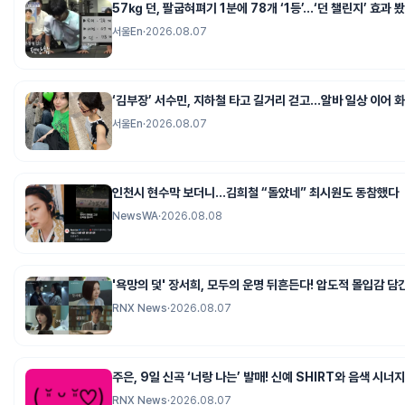
57㎏ 던, 팔굽혀펴기 1분에 78개 ‘1등’…‘던 챌린지’ 효과 
서울En
·
2026.08.07
‘김부장’ 서수민, 지하철 타고 길거리 걷고…알바 일상 이어 
서울En
·
2026.08.07
인천시 현수막 보더니…김희철 “돌았네” 최시원도 동참했다
NewsWA
·
2026.08.08
'욕망의 덫' 장서희, 모두의 운명 뒤흔든다! 압도적 몰입감 담
RNX News
·
2026.08.07
주은, 9일 신곡 ‘너랑 나는’ 발매! 신예 SHIRT와 음색 시너지
RNX News
·
2026.08.07