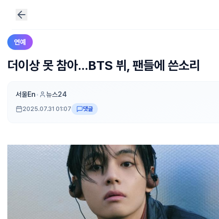
연예
더이상 못 참아…BTS 뷔, 팬들에 쓴소리
서울En
•
뉴스24
2025.07.31 01:07
댓글