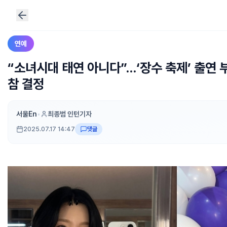
연예
“소녀시대 태연 아니다”…‘장수 축제’ 출연 
참 결정
서울En
•
최종범 인턴기자
2025.07.17 14:47
댓글