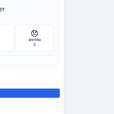
은?
😞
실망이에요
0