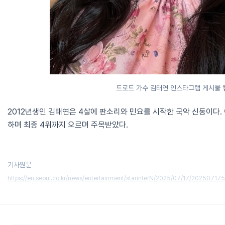
트로트 가수 김태연 인스타그램 게시물 
2012년생인 김태연은 4살에 판소리와 민요를 시작한 국악 신동이다. 
하며 최종 4위까지 오르며 주목받았다.
기사원문
https://en.seoul.co.kr/news/entertainment/starinterN/2025/07/17/2025071