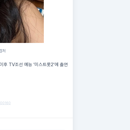
캡처
이후 TV조선 예능 ‘미스트롯2’에 출연
7500160