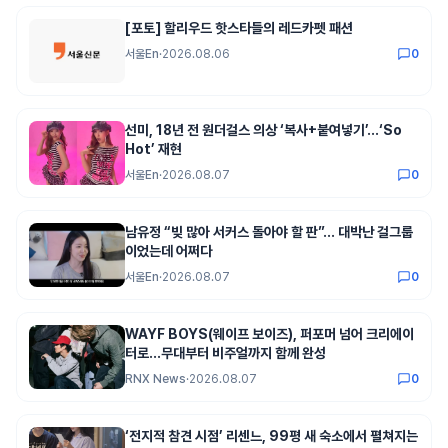
[포토] 할리우드 핫스타들의 레드카펫 패션
서울En
·
2026.08.06
0
선미, 18년 전 원더걸스 의상 ‘복사+붙여넣기’…‘So
Hot’ 재현
서울En
·
2026.08.07
0
남유정 “빚 많아 서커스 돌아야 할 판”… 대박난 걸그룹
이었는데 어쩌다
서울En
·
2026.08.07
0
WAYF BOYS(웨이프 보이즈), 퍼포머 넘어 크리에이
터로…무대부터 비주얼까지 함께 완성
RNX News
·
2026.08.07
0
‘전지적 참견 시점’ 리센느, 99평 새 숙소에서 펼쳐지는