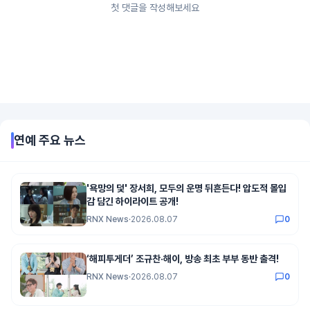
첫 댓글을 작성해보세요
연예
주요 뉴스
'욕망의 덫' 장서희, 모두의 운명 뒤흔든다! 압도적 몰입
감 담긴 하이라이트 공개!
RNX News
·
2026.08.07
0
‘해피투게더’ 조규찬·해이, 방송 최초 부부 동반 출격!
RNX News
·
2026.08.07
0