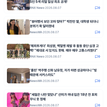
5인 5색 리얼 일상 최초 공개!
RNX News
·
2026.08.07
0
“붕어빵서 보던 꼬마 맞아?” 박찬민 딸, 대학생 되더니
분위기 확 달라졌네
NewsWA
·
2026.08.07
0
‘해피투게더’ 최성원, 백혈병 재발 후 활동 중단 심경 고
백! “제대로 서 있지도 못해. 매우 매우 고통스러웠다”
RNX News
·
2026.08.07
0
‘롤린’ 역주행 신화 남유정, 자가 마련 성공하더니 “빚
때문에 서커스라도”
NewsWA
·
2026.08.07
0
“세월은 나만 맞았나” 선미가 꺼내 입은 18년 전 호피
무늬 옷 정체
NewsWA
·
2026.08.07
0