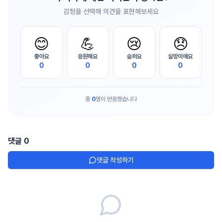
감정을 선택해 의견을 표현해보세요
😊
💪
😢
😞
좋아요
응원해요
슬퍼요
실망이에요
0
0
0
0
총
0
명이 반응했습니다
댓글
0
댓글 작성하기