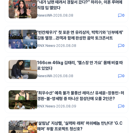
“내가 남편 때려서 경찰서 갔다?” 하리수, 이혼 루머에
직접 입 열었다
NewsWA
·
2026.08.08
0
'빈칸채우기' 첫 포문 연 유리상자, 박학기와 '신부에게'
감동 열창…관객과 함께 완성한 음악 토크콘서트
RNX News
·
2026.08.08
0
166cm 46kg 김태리, ‘헬스장 안 가요’ 몸매 비결 따
로 있었다
NewsWA
·
2026.08.08
0
'최우수산' 예측 불가 물풍선 레이스! 유세윤-장동민-허
경환-붐-양세형 중 마니산 참성단에 오를 2인은?
RNX News
·
2026.08.09
0
‘살림남’ 지상렬, ‘실력파 래퍼’ 머쉬베놈 만난다! ‘G.C
해머’ 부활 프로젝트 청신호?