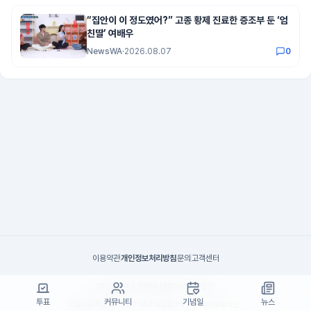
“집안이 이 정도였어?” 고종 황제 진료한 증조부 둔 ‘엄
친딸’ 여배우
NewsWA
·
2026.08.07
0
이용약관
개인정보처리방침
문의
고객센터
(주)고투엑스코리아 대표이사 : 김일신
투표
커뮤니티
기념일
뉴스
사업자등록번호 : 737-87-02834
사업자정보확인