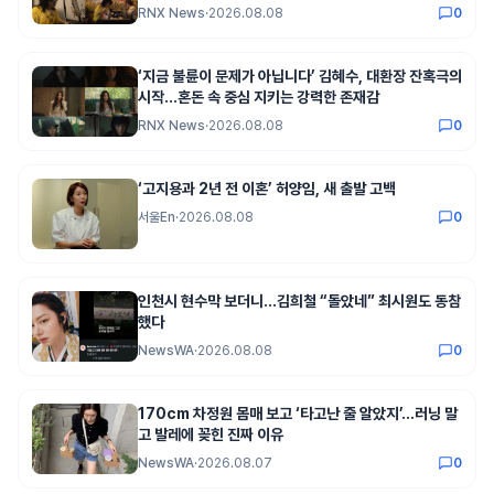
RNX News
·
2026.08.08
0
‘지금 불륜이 문제가 아닙니다’ 김혜수, 대환장 잔혹극의
시작...혼돈 속 중심 지키는 강력한 존재감
RNX News
·
2026.08.08
0
‘고지용과 2년 전 이혼’ 허양임, 새 출발 고백
서울En
·
2026.08.08
0
인천시 현수막 보더니…김희철 “돌았네” 최시원도 동참
했다
NewsWA
·
2026.08.08
0
170cm 차정원 몸매 보고 ‘타고난 줄 알았지’…러닝 말
고 발레에 꽂힌 진짜 이유
NewsWA
·
2026.08.07
0