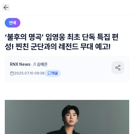
연예
‘불후의 명곡’ 임영웅 최초 단독 특집 편
성! 찐친 군단과의 레전드 무대 예고!
RNX News
•
김예은
2025.07.10 09:38
댓글