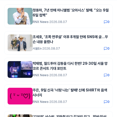
정동하, 7년 만에 미니앨범 ‘오아시스’ 발매. “오는 9월
6일 컴백”
RNX News
·
2026.08.07
0
조세호, ‘조폭 연루설’ 이후 8개월 만에 SNS에 글…무
슨 내용 올렸나
서울En
·
2026.08.07
0
박재범, 월드투어 감동을 다시 한번! 29·30일 서울 앙
코르 콘서트 기대 포인트
RNX News
·
2026.08.07
0
주은, 9일 신곡 ‘너랑 나는’ 발매! 신예 SHIRT와 음색
시너지
RNX News
·
2026.08.07
0
‘김부장’ 서수민, 지하철 타고 길거리 걷고…알바 일상