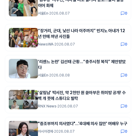
이어 화제
서울En
·
2026.08.07
0
“장거리, 군대, 낯선 나라 이주까지” 빈지노 아내가 12
년 만에 꺼낸 사진들
NewsWA
·
2026.08.07
0
‘리센느 논란’ 김선태 근황…“충주시청 복직” 제안받았
다
서울En
·
2026.08.08
0
‘살림남’ 박서진, 약 2천만 원 쏟아부은 취미방 공개! 수
백 개 붓에 스튜디오 발칵
RNX News
·
2026.08.07
0
"증조부까지 의사였다"…'4대째 의사 집안' 여배우 누구
아시아경제
·
2026.08.07
0