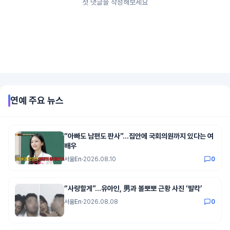
첫 댓글을 작성해보세요
연예
주요 뉴스
“아빠도 남편도 판사”…집안에 국회의원까지 있다는 여
배우
서울En
·
2026.08.10
0
“사랑할게”…유아인, 男과 볼뽀뽀 근황 사진 ‘발칵’
서울En
·
2026.08.08
0