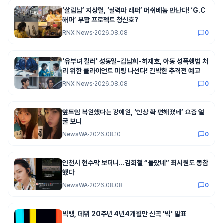
‘살림남’ 지상렬, ‘실력파 래퍼’ 머쉬베놈 만난다! ‘G.C
해머’ 부활 프로젝트 청신호?
RNX News
·
2026.08.08
0
'유부녀 킬러' 성동일-김남희-허재호, 아동 성폭행범 처
리 위한 클라이언트 미팅 나선다! 긴박한 추격전 예고
RNX News
·
2026.08.08
0
앞트임 복원했다는 강예원, ‘인상 확 편해졌네’ 요즘 얼
굴 보니
NewsWA
·
2026.08.10
0
인천시 현수막 보더니…김희철 “돌았네” 최시원도 동참
했다
NewsWA
·
2026.08.08
0
빅뱅, 데뷔 20주년 4년4개월만 신곡 '빅' 발표