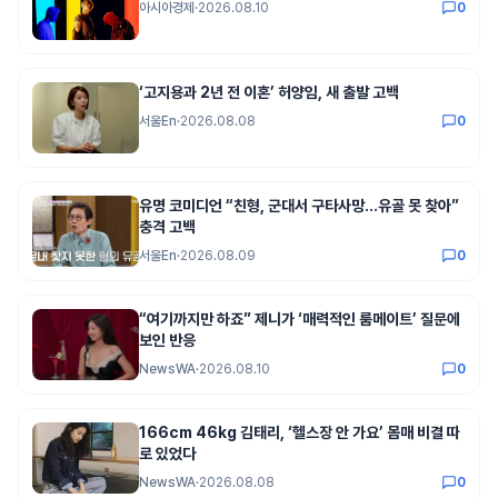
아시아경제
·
2026.08.10
0
‘고지용과 2년 전 이혼’ 허양임, 새 출발 고백
서울En
·
2026.08.08
0
유명 코미디언 “친형, 군대서 구타사망…유골 못 찾아”
충격 고백
서울En
·
2026.08.09
0
“여기까지만 하죠” 제니가 ‘매력적인 룸메이트’ 질문에
보인 반응
NewsWA
·
2026.08.10
0
166cm 46kg 김태리, ‘헬스장 안 가요’ 몸매 비결 따
로 있었다
NewsWA
·
2026.08.08
0