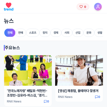
0
뉴스
전체
연예
스포츠
정치
경제
사회
산업
문화
생활
주요뉴스
‘전국노래자랑’ 배일호-박현빈-
[영상] 채종협, 볼때마다 잘생겨
조정민-김유라-미스김, ‘경기도
RNX News
0
광명시’ 편 스페셜 축하 공연
RNX News
0