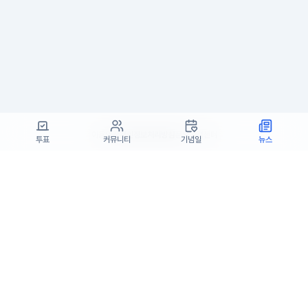
이용약관
개인정보처리방침
문의
고객센터
투표
커뮤니티
기념일
뉴스
(주)고투엑스코리아 대표이사 : 김일신
사업자등록번호 : 737-87-02834
사업자정보확인
통신판매업 신고번호 : 제 2024-서울서초-1990
주소 : 서울특별시 서초구 효령로55길 19, 7층(서초동, 패스트파이브)
고객센터 : support@startrend.ai
고객센터 번호 : 070-4128-4220
Copyright ©고투엑스코리아. All rights reserved.