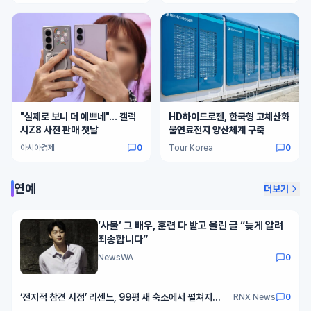
"실제로 보니 더 예쁘네"… 갤럭
HD하이드로젠, 한국형 고체산화
시Z8 사전 판매 첫날
물연료전지 양산체계 구축
아시아경제
0
Tour Korea
0
연예
더보기
‘사불’ 그 배우, 훈련 다 받고 올린 글 “늦게 알려
죄송합니다”
NewsWA
0
‘전지적 참견 시점’ 리센느, 99평 새 숙소에서 펼쳐지는
RNX News
0