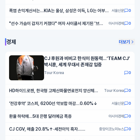
쿼터 미야모리 사토시 영입
폭염 손익계산서는…KIA는 울상, 삼성은 이득, LG는 어부지
서울신문
0
리
"선수 가슴이 갑자기 커졌다" 여자 사이클서 제기된 '브라
아시아경제
0
패드' 의혹
경제
더보기
CJ 후원과 비비고 한식이 원동력…‘TEAM CJ’
박시훈, 세계 무대서 존재감 입증
Tour Korea
0
HD하이드로젠, 한국형 고체산화물연료전지 양산체계
Tour Korea
0
구축
‘전강후약’ 코스피, 6200선 약보합 마감…0.60%↓
서울신문
0
환율 하락에…5대 은행 달러예금 폭증
아시아경제
0
CJ CGV, 매출 20.8%↑·세전이익 흑자…
중앙이코노미뉴스
0
4DX·SCREENX 해외 성장 본격화