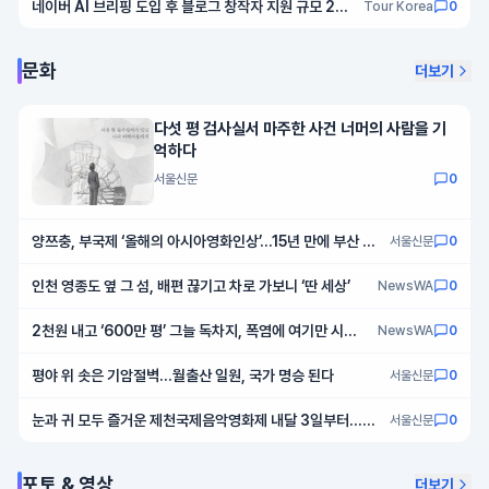
네이버 AI 브리핑 도입 후 블로그 창작자 지원 규모 2배
Tour Korea
0
로
문화
더보기
다섯 평 검사실서 마주한 사건 너머의 사람을 기
억하다
서울신문
0
양쯔충, 부국제 ‘올해의 아시아영화인상’…15년 만에 부산 온
서울신문
0
다
인천 영종도 옆 그 섬, 배편 끊기고 차로 가보니 ‘딴 세상’
NewsWA
0
2천원 내고 ‘600만 평’ 그늘 독차지, 폭염에 여기만 시원
NewsWA
0
한 이유
평야 위 솟은 기암절벽…월출산 일원, 국가 명승 된다
서울신문
0
눈과 귀 모두 즐거운 제천국제음악영화제 내달 3일부터…개
서울신문
0
막작 ‘콩고보이’
포토 & 영상
더보기