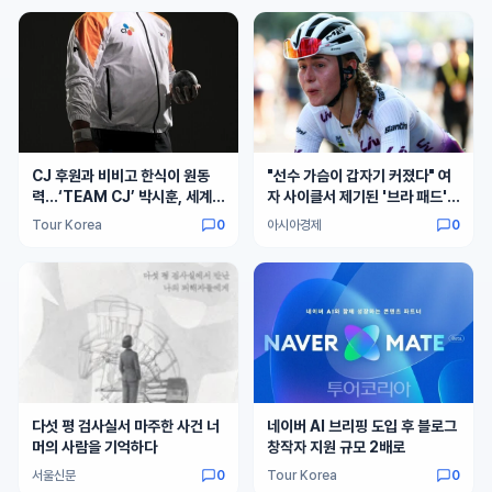
CJ 후원과 비비고 한식이 원동
"선수 가슴이 갑자기 커졌다" 여
력…‘TEAM CJ’ 박시훈, 세계
자 사이클서 제기된 '브라 패드'
무대서 존재감 입증
의혹
Tour Korea
0
아시아경제
0
다섯 평 검사실서 마주한 사건 너
네이버 AI 브리핑 도입 후 블로그
머의 사람을 기억하다
창작자 지원 규모 2배로
서울신문
0
Tour Korea
0