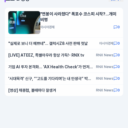
"연봉이 사라졌다" 폭포수 코스피 시작?…개미
비명
아시아경제
0
"실제로 보니 더 예쁘네"… 갤럭시Z8 사전 판매 첫날
아시아경제
0
[LIVE] ATEEZ, 특별아우라 항상 가득!- RNX tv
RNX News
0
기업 AI 투자 본격화… 'AX Health Check'가 먼저인
RNX News
0
이유
'시대목격' 신구, “‘고도를 기다리며’는 내 인생극” 박근
RNX News
0
형과의 연기 호흡 만족! 전 회차 매진 기록 자부심
[영상] 채종협, 볼때마다 잘생겨
RNX News
0