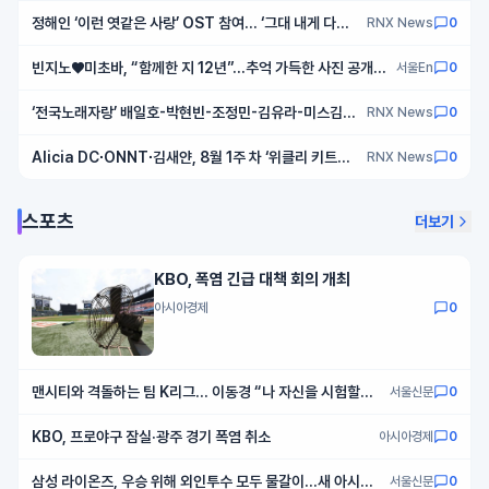
5인 5색 리얼 일상 최초 공개!
정해인 ‘이런 엿같은 사랑’ OST 참여… ‘그대 내게 다시’
RNX News
0
리메이크
빈지노♥미초바, “함께한 지 12년”…추억 가득한 사진 공개
서울En
0
[SNS★샷]
‘전국노래자랑’ 배일호-박현빈-조정민-김유라-미스김,
RNX News
0
‘경기도 광명시’ 편 스페셜 축하 공연
Alicia DC∙ONNT∙김새얀, 8월 1주 차 ‘위클리 키트앨
RNX News
0
범 스포트라이트’ 선정!
스포츠
더보기
KBO, 폭염 긴급 대책 회의 개최
아시아경제
0
맨시티와 격돌하는 팀 K리그… 이동경 “나 자신을 시험할
서울신문
0
것”
KBO, 프로야구 잠실·광주 경기 폭염 취소
아시아경제
0
삼성 라이온즈, 우승 위해 외인투수 모두 물갈이...새 아시아
서울신문
0