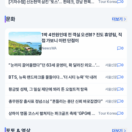
[기자수첩] 신논현역 삼킨 '토스'… 핀테크, 강남 한복판
Tour Korea
0
에 깃발 꽂다
문화
더보기
1박 4만원인데 전 객실 오션뷰? 진도 휴양림, 직
접 가보니 이런 단점이
NewsWA
0
“눈까지 끌어올렸다”던 63세 윤영미, 확 달라진 외모…‘안
서울신문
0
면거상술’ 뭐길래
BTS, 뉴욕 랜드마크를 물들이다…‘더 시티 뉴욕’ 막 내려
서울신문
0
황금빛 성채, 그 밀실 제단에 똬리 튼 오컬트적 탐욕
서울신문
0
총무원장 출사표 정념스님 “흔들리는 종단 신뢰 바로잡겠다”
서울신문
0
상하이 명품 코스서 펼쳐지는 파크골프 축제 'GPG배 파
Tour Korea
0
크골프대회' 참가 모집
포토 & 영상
더보기