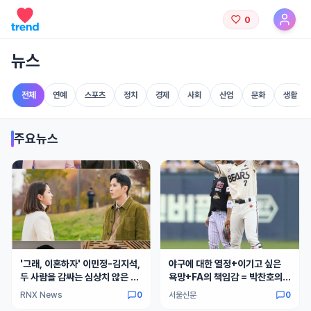
0
뉴스
전체
연예
스포츠
정치
경제
사회
산업
문화
생활
주요뉴스
'그래, 이혼하자' 이민정-김지석,
야구에 대한 열정+이기고 싶은
두 사람을 감싸는 심상치 않은 분
욕망+FA의 책임감 = 박찬호의
위기! 위기의 부부 투샷 스틸 공
잠 못 드는 밤
RNX News
0
서울신문
0
개!