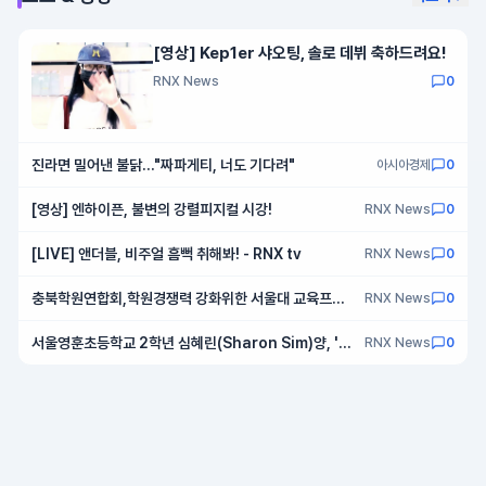
[영상] Kep1er 샤오팅, 솔로 데뷔 축하드려요!
RNX News
0
진라면 밀어낸 불닭…"짜파게티, 너도 기다려"
아시아경제
0
[영상] 엔하이픈, 불변의 강렬피지컬 시강!
RNX News
0
[LIVE] 앤더블, 비주얼 흠뻑 취해봐! - RNX tv
RNX News
0
충북학원연합회,학원경쟁력 강화위한 서울대 교육프로
RNX News
0
그램·AI교육세미나’ 개최 성료
서울영훈초등학교 2학년 심혜린(Sharon Sim)양, '애
RNX News
0
국가'를 주제로 세계예능교류협회 영어스피치 부문 전체
“대상 수상”