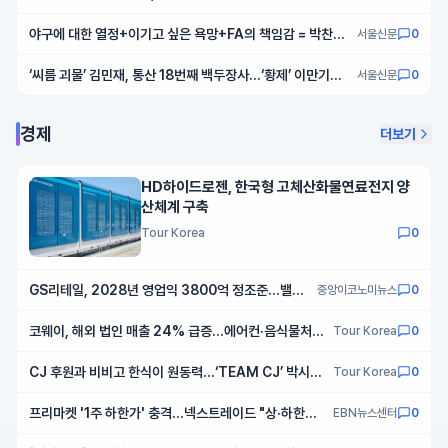
의 새팀 적응기
야구에 대한 열정+이기고 싶은 욕망+FA의 책임감 = 박찬호
서울신문
0
의 잠 못 드는 밤
‘씨름 괴물’ 김민재, 통산 18번째 백두장사…‘황제’ 이만기와
서울신문
0
어깨 나란히
경제
더보기
HD하이드로젠, 한국형 고체산화물연료전지 양
산체계 구축
Tour Korea
0
GS리테일, 2028년 영업익 3800억 정조준…밸류
중앙이코노미뉴스
0
업·주주환원 강화 선언
코웨이, 해외 법인 매출 24% 급증…에어컨·음식물처리
Tour Korea
0
기·저주파기기가 견인
CJ 후원과 비비고 한식이 원동력…‘TEAM CJ’ 박시
Tour Korea
0
훈, 세계 무대서 존재감 입증
프리마켓 '1주 하한가' 충격…넥스트레이드 "상·하한가
EBN뉴스센터
0
주문 금지"