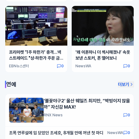
프리마켓 '1주 하한가' 충격…넥
‘왜 이혼하니 더 섹시해졌냐’ 속옷
스트레이드 "상·하한가 주문 금
보낸 스토커, 폰 열어보니
지"
EBN뉴스센터
0
NewsWA
0
연예
더보기
'불꽃야구2' 울산 웨일즈 최지만, “박빙이지 않을
까” 자신감 MAX!
RNX News
0
조폭 연루설에 입 닫았던 조세호, 8개월 만에 꺼낸 첫 마디
NewsWA
0