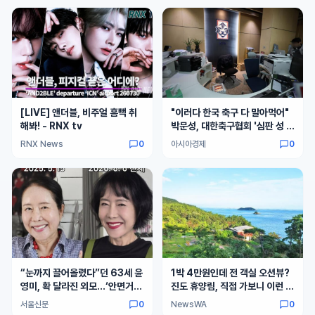
[LIVE] 앤더블, 비주얼 흠뻑 취
"이러다 한국 축구 다 말아먹어"
해봐! - RNX tv
박문성, 대한축구협회 '심판 성 접
대' 보도에 경악
RNX News
0
아시아경제
0
“눈까지 끌어올렸다”던 63세 윤
1박 4만원인데 전 객실 오션뷰?
영미, 확 달라진 외모…‘안면거상
진도 휴양림, 직접 가보니 이런 단
술’ 뭐길래
점이
서울신문
0
NewsWA
0