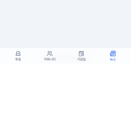
이용약관
개인정보처리방침
문의
고객센터
투표
커뮤니티
기념일
뉴스
(주)고투엑스코리아 대표이사 : 김일신
사업자등록번호 : 737-87-02834
사업자정보확인
통신판매업 신고번호 : 제 2024-서울서초-1990
주소 : 서울특별시 서초구 효령로55길 19, 7층(서초동, 패스트파이브)
고객센터 : support@startrend.ai
고객센터 번호 : 070-4128-4220
Copyright ©고투엑스코리아. All rights reserved.