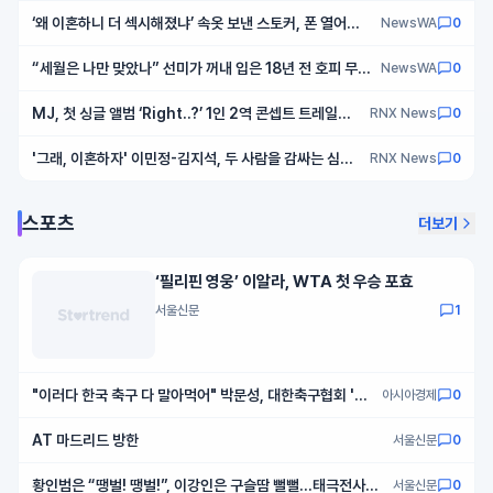
‘왜 이혼하니 더 섹시해졌냐’ 속옷 보낸 스토커, 폰 열어보
NewsWA
0
니
“세월은 나만 맞았나” 선미가 꺼내 입은 18년 전 호피 무늬
NewsWA
0
옷 정체
MJ, 첫 싱글 앨범 ‘Right..?’ 1인 2역 콘셉트 트레일러
RNX News
0
공개! 솔로 하우스 전격 입성
'그래, 이혼하자' 이민정-김지석, 두 사람을 감싸는 심상
RNX News
0
치 않은 분위기! 위기의 부부 투샷 스틸 공개!
스포츠
더보기
‘필리핀 영웅’ 이알라, WTA 첫 우승 포효
서울신문
1
"이러다 한국 축구 다 말아먹어" 박문성, 대한축구협회 '심
아시아경제
0
판 성 접대' 보도에 경악
AT 마드리드 방한
서울신문
0
황인범은 “땡벌! 땡벌!”, 이강인은 구슬땀 뻘뻘…태극전사들
서울신문
0